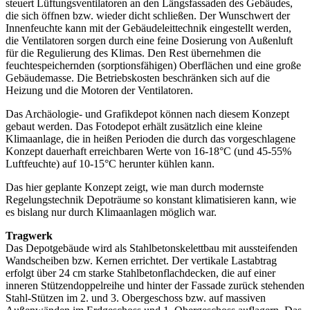
steuert Lüftungsventilatoren an den Längsfassaden des Gebäudes,
die sich öffnen bzw. wieder dicht schließen. Der Wunschwert der
Innenfeuchte kann mit der Gebäudeleittechnik eingestellt werden,
die Ventilatoren sorgen durch eine feine Dosierung von Außenluft
für die Regulierung des Klimas. Den Rest übernehmen die
feuchtespeichernden (sorptionsfähigen) Oberflächen und eine große
Gebäudemasse. Die Betriebskosten beschränken sich auf die
Heizung und die Motoren der Ventilatoren.
Das Archäologie- und Grafikdepot können nach diesem Konzept
gebaut werden. Das Fotodepot erhält zusätzlich eine kleine
Klimaanlage, die in heißen Perioden die durch das vorgeschlagene
Konzept dauerhaft erreichbaren Werte von 16-18°C (und 45-55%
Luftfeuchte) auf 10-15°C herunter kühlen kann.
Das hier geplante Konzept zeigt, wie man durch modernste
Regelungstechnik Depoträume so konstant klimatisieren kann, wie
es bislang nur durch Klimaanlagen möglich war.
Tragwerk
Das Depotgebäude wird als Stahlbetonskelettbau mit aussteifenden
Wandscheiben bzw. Kernen errichtet. Der vertikale Lastabtrag
erfolgt über 24 cm starke Stahlbetonflachdecken, die auf einer
inneren Stützendoppelreihe und hinter der Fassade zurück stehenden
Stahl-Stützen im 2. und 3. Obergeschoss bzw. auf massiven