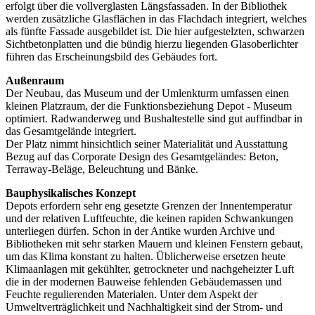
erfolgt über die vollverglasten Längsfassaden. In der Bibliothek
werden zusätzliche Glasflächen in das Flachdach integriert, welches
als fünfte Fassade ausgebildet ist. Die hier aufgestelzten, schwarzen
Sichtbetonplatten und die bündig hierzu liegenden Glasoberlichter
führen das Erscheinungsbild des Gebäudes fort.
Außenraum
Der Neubau, das Museum und der Umlenkturm umfassen einen
kleinen Platzraum, der die Funktionsbeziehung Depot - Museum
optimiert. Radwanderweg und Bushaltestelle sind gut auffindbar in
das Gesamtgelände integriert.
Der Platz nimmt hinsichtlich seiner Materialität und Ausstattung
Bezug auf das Corporate Design des Gesamtgeländes: Beton,
Terraway-Beläge, Beleuchtung und Bänke.
Bauphysikalisches Konzept
Depots erfordern sehr eng gesetzte Grenzen der Innentemperatur
und der relativen Luftfeuchte, die keinen rapiden Schwankungen
unterliegen dürfen. Schon in der Antike wurden Archive und
Bibliotheken mit sehr starken Mauern und kleinen Fenstern gebaut,
um das Klima konstant zu halten. Üblicherweise ersetzen heute
Klimaanlagen mit gekühlter, getrockneter und nachgeheizter Luft
die in der modernen Bauweise fehlenden Gebäudemassen und
Feuchte regulierenden Materialen. Unter dem Aspekt der
Umweltverträglichkeit und Nachhaltigkeit sind der Strom- und