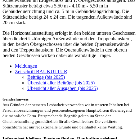
Außenwänden im Erdgeschoss und 1. Obergeschoss auflagern. Das
Stützenraster beträgt etwa 5,50 m - 4,10 m - 5,50 m in
Gebäudequerrichtung und ca. 5 m in Gebäudelängsrichtung. Die
Stützendicke beträgt 24 x 24 cm. Die tragenden Außenwände sind
20 cm stark.
Die Horizontalaussteifung erfolgt in den beiden unteren Geschossen
über die drei U-förmigen Außenwände und den Treppenhauskern,
in den beiden Obergeschossen über die beiden Queraußenwände
und den Treppenhauskern. Die Queraußenwände in den oberen
beiden Geschossen wirken dabei als wandartige Träger.
Meldungen
Zeitschrift BAUKULTUR
Beiträge (bis 2025)
Übersicht aller Beiträge (bis 2025)
Übersicht aller Ausgaben (bis 2025)
Genderhinweis
Aus Gründen der besseren Lesbarkeit verwenden wir in unseren Inhalten bei
Personenbezeichnungen und personenbezogenen Hauptwörtern überwiegend
die männliche Form. Entsprechende Begriffe gelten im Sinne der
Gleichbehandlung grundsätzlich für alle Geschlechter. Die verkürzte
Sprachform hat nur redaktionelle Gründe und beinhaltet keine Wertung.
Informiert bleiben, Partner finden, Baukultur erleben!