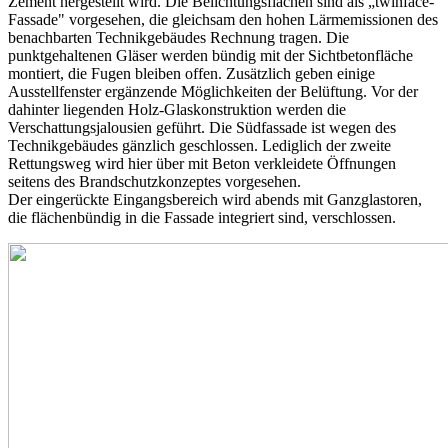
Zement hergestellt wird. Die Belichtungsflächen sind als „twinface-
Fassade" vorgesehen, die gleichsam den hohen Lärmemissionen des
benachbarten Technikgebäudes Rechnung tragen. Die
punktgehaltenen Gläser werden bündig mit der Sichtbetonfläche
montiert, die Fugen bleiben offen. Zusätzlich geben einige
Ausstellfenster ergänzende Möglichkeiten der Belüftung. Vor der
dahinter liegenden Holz-Glaskonstruktion werden die
Verschattungsjalousien geführt. Die Südfassade ist wegen des
Technikgebäudes gänzlich geschlossen. Lediglich der zweite
Rettungsweg wird hier über mit Beton verkleidete Öffnungen
seitens des Brandschutzkonzeptes vorgesehen.
Der eingerückte Eingangsbereich wird abends mit Ganzglastoren,
die flächenbündig in die Fassade integriert sind, verschlossen.