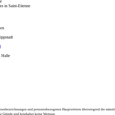
ne
s in Saint-Etienne
uen
ippstadt
d
 Halle
rsonenbezeichnungen und personenbezogenen Hauptwörtern überwiegend die männli
lle Gründe und beinhaltet keine Wertung.