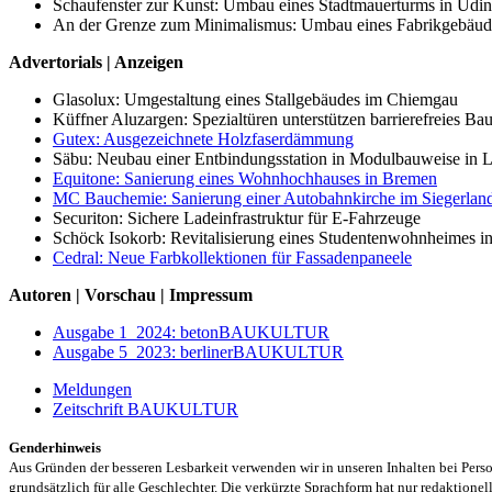
Schaufenster zur Kunst: Umbau eines Stadtmauerturms in Udi
An der Grenze zum Minimalismus: Umbau eines Fabrikgebäude
Advertorials | Anzeigen
Glasolux: Umgestaltung eines Stallgebäudes im Chiemgau
Küffner Aluzargen: Spezialtüren unterstützen barrierefreies Ba
Gutex: Ausgezeichnete Holzfaserdämmung
Säbu: Neubau einer Entbindungsstation in Modulbauweise in L
Equitone: Sanierung eines Wohnhochhauses in Bremen
MC Bauchemie: Sanierung einer Autobahnkirche im Siegerlan
Securiton: Sichere Ladeinfrastruktur für E-Fahrzeuge
Schöck Isokorb: Revitalisierung eines Studentenwohnheimes in
Cedral: Neue Farbkollektionen für Fassadenpaneele
Autoren | Vorschau | Impressum
Ausgabe 1_2024: betonBAUKULTUR
Ausgabe 5_2023: berlinerBAUKULTUR
Meldungen
Zeitschrift BAUKULTUR
Genderhinweis
Aus Gründen der besseren Lesbarkeit verwenden wir in unseren Inhalten bei Pe
grundsätzlich für alle Geschlechter. Die verkürzte Sprachform hat nur redaktione