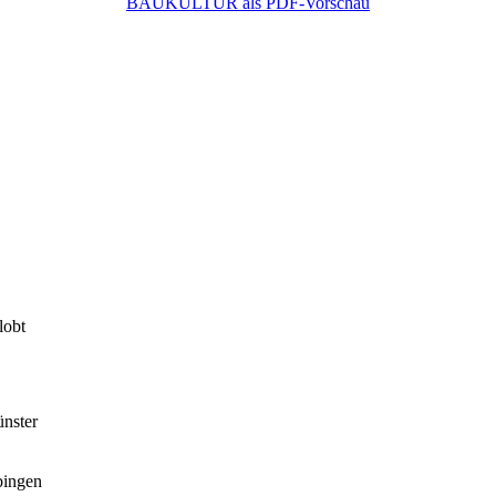
BAUKULTUR als PDF-Vorschau
lobt
nster
bingen