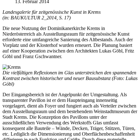
13. Februar 2014
Landesgalerie für zeitgenössische Kunst in Krems
(in: BAUKULTUR 2_2014, S. 17)
Die neue Nutzung der Dominikanerkirche Krems in
Niederösterreich als Ausstellungsraum für zeitgenössische Kunst
erforderte eine umfangreiche Sanierung des Altbestands. Auch der
Vorplatz und der Klosterhof wurden erneuert. Die Planung basiert
auf einer Kooperation zwischen den Architekten Lukas Göbl, Fritz
Göbl und Franz Gschwantner.
Die vielfältigen Reflexionen im Glas unterstreichen den spannenden
Kontrast zwischen historischer und neuer Bausubstanz (Foto: Lukas
Göbl)
Der Eingangsbereich ist der Angelpunkt der Umgestaltung. Als
transparenter Pavillon ist er dem Haupteingang innenseitig
vorgelagert, dient als Foyer und fungiert auch als Verteiler zwischen
dem Ausstellungsraum und dem bestehendem Weinstadtmuseum der
Stadt Krems. Die Konzeption des Pavillons unter der
ausschließlichen Verwendung des Werkstoffs Glas umfasst
konsequent alle Bauteile – Wände, Decken, Träger, Stützen, Türen,
etc. Lediglich die Dimensionierung und Oberflächenbeschaffenheit
differieren je nach Funktion und Größe. Durch diese materielle