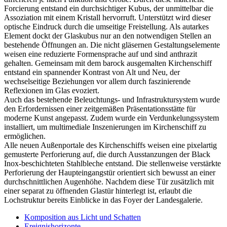
Forcierung entstand ein durchsichtiger Kubus, der unmittelbar die
Assoziation mit einem Kristall hervorruft. Unterstützt wird dieser
optische Eindruck durch die umseitige Freistellung. Als autarkes
Element dockt der Glaskubus nur an den notwendigen Stellen an
bestehende Öffnungen an. Die nicht gläsernen Gestaltungselemente
weisen eine reduzierte Formensprache auf und sind anthrazit
gehalten. Gemeinsam mit dem barock ausgemalten Kirchenschiff
entstand ein spannender Kontrast von Alt und Neu, der
wechselseitige Beziehungen vor allem durch faszinierende
Reflexionen im Glas evoziert.
Auch das bestehende Beleuchtungs- und Infrastruktursystem wurde
den Erfordernissen einer zeitgemäßen Präsentationsstätte für
moderne Kunst angepasst. Zudem wurde ein Verdunkelungssystem
installiert, um multimediale Inszenierungen im Kirchenschiff zu
ermöglichen.
Alle neuen Außenportale des Kirchenschiffs weisen eine pixelartig
gemusterte Perforierung auf, die durch Ausstanzungen der Black
Inox-beschichteten Stahlbleche entstand. Die stellenweise verstärkte
Perforierung der Haupteingangstür orientiert sich bewusst an einer
durchschnittlichen Augenhöhe. Nachdem diese Tür zusätzlich mit
einer separat zu öffnenden Glastür hinterlegt ist, erlaubt die
Lochstruktur bereits Einblicke in das Foyer der Landesgalerie.
Komposition aus Licht und Schatten
Ereignishorizonte