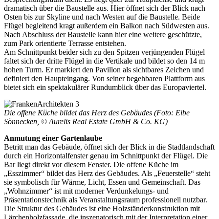
dramatisch über die Baustelle aus. Hier öffnet sich der Blick nach
Osten bis zur Skyline und nach Westen auf die Baustelle. Beide
Flügel begleitend kragt außerdem ein Balkon nach Südwesten aus.
Nach Abschluss der Baustelle kann hier eine weitere geschützte,
zum Park orientierte Terrasse entstehen.
Am Schnittpunkt beider sich zu den Spitzen verjüngenden Flügel
faltet sich der dritte Flügel in die Vertikale und bildet so den 14 m
hohen Turm. Er markiert den Pavillon als sichtbares Zeichen und
definiert den Haupteingang. Von seiner begehbaren Plattform aus
bietet sich ein spektakulärer Rundumblick über das Europaviertel.
Die offene Küche bildet das Herz des Gebäudes (Foto: Eibe
Sönnecken, © Aurelis Real Estate GmbH & Co. KG)
Anmutung einer Gartenlaube
Betritt man das Gebäude, öffnet sich der Blick in die Stadtlandschaft
durch ein Horizontalfenster genau im Schnittpunkt der Flügel. Die
Bar liegt direkt vor diesem Fenster. Die offene Küche im
„Esszimmer“ bildet das Herz des Gebäudes. Als „Feuerstelle“ steht
sie symbolisch für Wärme, Licht, Essen und Gemeinschaft. Das
„Wohnzimmer“ ist mit moderner Verdunkelungs- und
Präsentationstechnik als Veranstaltungsraum professionell nutzbar.
Die Struktur des Gebäudes ist eine Holzständerkonstruktion mit
Lärchenholzfassade, die inszenatorisch mit der Interpretation einer