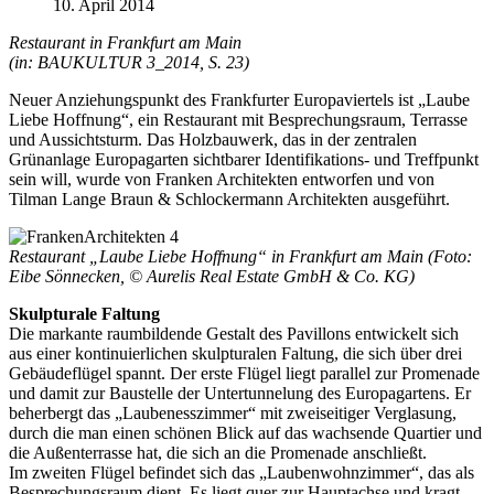
10. April 2014
Restaurant in Frankfurt am Main
(in: BAUKULTUR 3_2014, S. 23)
Neuer Anziehungspunkt des Frankfurter Europaviertels ist „Laube
Liebe Hoffnung“, ein Restaurant mit Besprechungsraum, Terrasse
und Aussichtsturm. Das Holzbauwerk, das in der zentralen
Grünanlage Europagarten sichtbarer Identifikations- und Treffpunkt
sein will, wurde von Franken Architekten entworfen und von
Tilman Lange Braun & Schlockermann Architekten ausgeführt.
Restaurant „Laube Liebe Hoffnung“ in Frankfurt am Main (Foto:
Eibe Sönnecken, © Aurelis Real Estate GmbH & Co. KG)
Skulpturale Faltung
Die markante raumbildende Gestalt des Pavillons entwickelt sich
aus einer kontinuierlichen skulpturalen Faltung, die sich über drei
Gebäudeflügel spannt. Der erste Flügel liegt parallel zur Promenade
und damit zur Baustelle der Untertunnelung des Europagartens. Er
beherbergt das „Laubenesszimmer“ mit zweiseitiger Verglasung,
durch die man einen schönen Blick auf das wachsende Quartier und
die Außenterrasse hat, die sich an die Promenade anschließt.
Im zweiten Flügel befindet sich das „Laubenwohnzimmer“, das als
Besprechungsraum dient. Es liegt quer zur Hauptachse und kragt