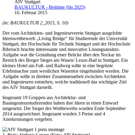
AIV Stuttgart
BAUKULTUR - Beiträge (bis 2025)
16. Februar 2015
(in: BAUKULTUR 2_2015, S. 10)
Der vom Architekten- und Ingenieurverein Stuttgart ausgelobte
Ideenwettbewerb „Living Bridge" für Studierende der Universität
Stuttgart, der Hochschule für Technik Stuttgart und der Hochschule
Biberach brachte interessante und innovative Lösungsansätze.
Aufgabe war die Gestaltung einer Brücke über den Neckar im
Bereich des Berger Steges am Wasen/ Leuze-Bad in Stuttgart. Ein
kleines Hotel am Fuß- und Radweg sollte in eine begrünte
Erlebnisachse zum westlichen Wasentor eingebunden werden. Die
Aufgabe sollte in direkter Zusammenarbeit zwischen Architekten
und Ingenieuren entstehen, welche traditionell das wichtigste Ziel
des AIV Stuttgart darstellt.
Insgesamt 19 Gruppen aus Architektur- und
Bauingenieurstudierenden haben ihre Ideen in einen Entwurf
umgesetzt. Die Sieger des Wettbewerbs wurden Ende September
2014 ausgezeichnet. Insgesamt wurden 3 Preise und 4
Anerkennungen vergeben.
1. Preis: Stefanie Lenerz (Foto: AIV Stuttgart)