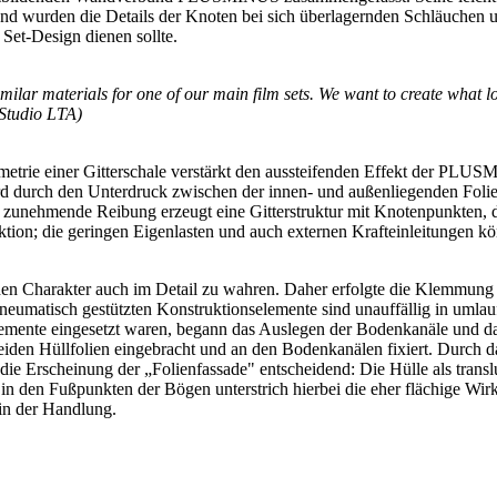
d wurden die Details der Knoten bei sich überlagernden Schläuchen un
s Set-Design dienen sollte.
g similar materials for one of our main film sets. We want to create what 
Studio LTA)
eometrie einer Gitterschale verstärkt den aussteifenden Effekt der P
rd durch den Unterdruck zwischen der innen- und außenliegenden Foli
 zunehmende Reibung erzeugt eine Gitterstruktur mit Knotenpunkten, di
ktion; die geringen Eigenlasten und auch externen Krafteinleitungen kö
chen Charakter auch im Detail zu wahren. Daher erfolgte die Klemmung
pneumatisch gestützten Konstruktionselemente sind unauffällig in um
lemente eingesetzt waren, begann das Auslegen der Bodenkanäle und da
iden Hüllfolien eingebracht und an den Bodenkanälen fixiert. Durch 
die Erscheinung der „Folienfassade" entscheidend: Die Hülle als transl
in den Fußpunkten der Bögen unterstrich hierbei die eher flächige Wirk
 in der Handlung.