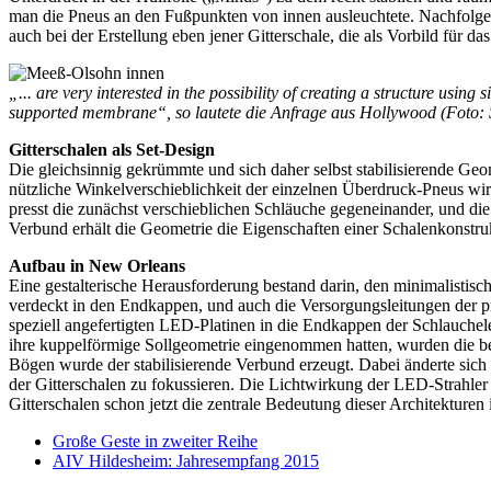
man die Pneus an den Fußpunkten von innen ausleuchtete. Nachfolgen
auch bei der Erstellung eben jener Gitterschale, die als Vorbild für da
„... are very interested in the possibility of creating a structure usin
supported membrane“, so lautete die Anfrage aus Hollywood (Foto: 
Gitterschalen als Set-Design
Die gleichsinnig gekrümmte und sich daher selbst stabilisierende G
nützliche Winkelverschieblichkeit der einzelnen Überdruck-Pneus wi
presst die zunächst verschieblichen Schläuche gegeneinander, und die
Verbund erhält die Geometrie die Eigenschaften einer Schalenkonstru
Aufbau in New Orleans
Eine gestalterische Herausforderung bestand darin, den minimalistis
verdeckt in den Endkappen, und auch die Versorgungsleitungen der 
speziell angefertigten LED-Platinen in die Endkappen der Schlauche
ihre kuppelförmige Sollgeometrie eingenommen hatten, wurden die be
Bögen wurde der stabilisierende Verbund erzeugt. Dabei änderte sich 
der Gitterschalen zu fokussieren. Die Lichtwirkung der LED-Strahler 
Gitterschalen schon jetzt die zentrale Bedeutung dieser Architekturen
Große Geste in zweiter Reihe
AIV Hildesheim: Jahresempfang 2015