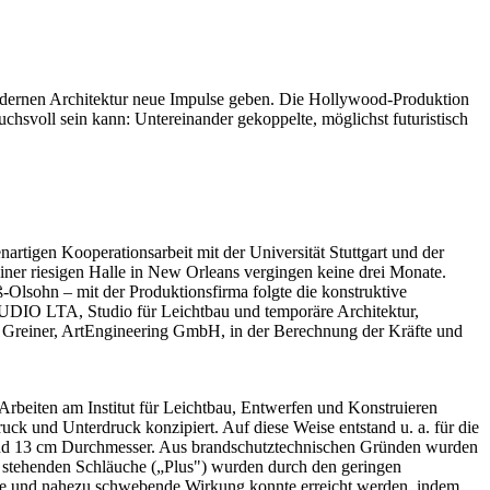
odernen Architektur neue Impulse geben. Die Hollywood-Produktion
chsvoll sein kann: Untereinander gekoppelte, möglichst futuristisch
rtigen Kooperationsarbeit mit der Universität Stuttgart und der
ner riesigen Halle in New Orleans vergingen keine drei Monate.
ß-Olsohn – mit der Produktionsfirma folgte die konstruktive
TUDIO LTA, Studio für Leichtbau und temporäre Architektur,
t Greiner, ArtEngineering GmbH, in der Berechnung der Kräfte und
rbeiten am Institut für Leichtbau, Entwerfen und Konstruieren
druck und Unterdruck konzipiert. Auf diese Weise entstand u. a. für die
ge und 13 cm Durchmesser. Aus brandschutztechnischen Gründen wurden
ck stehenden Schläuche („Plus") wurden durch den geringen
te und nahezu schwebende Wirkung konnte erreicht werden, indem