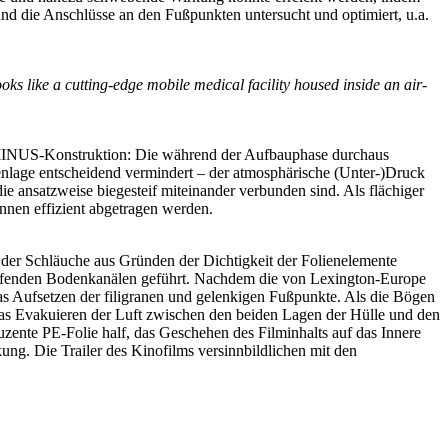
d die Anschlüsse an den Fußpunkten untersucht und optimiert, u.a.
looks like a cutting-edge mobile medical facility housed inside an air-
LUSMINUS-Konstruktion: Die während der Aufbauphase durchaus
enlage entscheidend vermindert – der atmosphärische (Unter-)Druck
e ansatzweise biegesteif miteinander verbunden sind. Als flächiger
nnen effizient abgetragen werden.
 der Schläuche aus Gründen der Dichtigkeit der Folienelemente
laufenden Bodenkanälen geführt. Nachdem die von Lexington-Europe
s Aufsetzen der filigranen und gelenkigen Fußpunkte. Als die Bögen
das Evakuieren der Luft zwischen den beiden Lagen der Hülle und den
uzente PE-Folie half, das Geschehen des Filminhalts auf das Innere
ung. Die Trailer des Kinofilms versinnbildlichen mit den