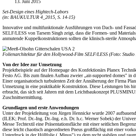
13. Juni 2015
Set-Design eines Hightech-Labors
(in: BAUKULTUR 4_2015, S. 14-15)
Innovative und multifunktionale Ausführungen von Dach- und Fassad
SELF/LESS von Tarsem Singh zeigt, dass die Formen- und Materialsprac
anmutende Kuppelkonstruktionen sollten die klinisch-sterile Atmosph
Folienarchitektur für den Hollywood-Film SELF/LESS (Foto: Studio
Von der Idee zur Umsetzung
Projektbeispiele auf der Homepage des Konfektionärs Planex Technik 
Festo AG. Bis zum finalen Aufbau zweier „air-supported domes" in d
Einer organisatorisch turbulenten Zeit der Annäherung der Firma Plan
Umsetzung in eine praktikable Konstruktion. Diese Leistungen bis h
erbracht, das sich seit Jahren mit dem Leichtbaukonzept PLUSMINUS
Zuschnittsermittlung.
Grundlagen und erste Anwendungen
Unter der Projektleitung von Jürgen Hennicke wurde 2007 aufbauend 
(ILEK; Prof. Dr.-Ing. Dr.-Ing. e.h. Dr. h.c. Werner Sobek) der Univers
Messe Techtextil eine Präsentationsfläche mit einer seitlichen Beg
diese leicht chaotisch angeordneten Pneus großflächig mit einer vor
Unterdruck in der Hüllfolie („Minus") zu dem recht stabilen und