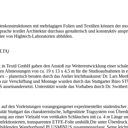
enkonstruktionen mit mehrlagigen Folien und Textilien können der m
he textiler Architektur durchaus gestalterisch und konstruktiv anspru
äre von Hightech-Laboratorien abbilden.
 LTA)
in Textil GmbH gaben den Anstoß zur Weiterentwicklung einer schalena
en Abmessungen von ca. 19 x 13 x 4,5 m für die Studioaufnahmen in ei
ex – planerisch beraten durch das Atelier leichtbaukunst/ Dr. Lars Mee
in zur Verschiffung und Montage wurden durch das Stuttgarter Büro S
 auseinandersetzt. Unterstützt wurde das Vorhaben durch Dr. Switber
auf den Vorleistungen vorangegangener experimenteller studentischer A
ität Stuttgart das charakteristische, luftgestützte Tragsystem von Über
renzung aus einer Vielzahl von vertikalen Schläuchen mit ca. 4 m Län
konfektionierten, transparenten ETFE-Folie umhüllt.Die unter Überdru
 raumbildenden Wandverbund PLUSMINUS zusammengefasst. Seine leich