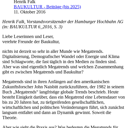
Henrik Falk
BAUKULTUR - Beiträge (bis 2025)
11. Oktober 2016
Henrik Falk, Vorstandsvorsitzender der Hamburger Hochbahn AG
(in: BAUKULTUR 6_2016, S. 3)
Liebe Leserinnen und Leser,
verehrte Freunde der Baukultur,
nichts ist derzeit so sehr in aller Munde wie Megatrends.
Digitalisierung, Demografischer Wandel oder Energie und Klima
sind Schlagworte, die fast täglich in den Medien zu finden sind.
Aber was sind eigentlich Megatrends und welchen Zusammenhang
gibt es zwischen Megatrends und Baukultur?
Megatrends sind in ihren Anfängen auf den amerikanischen
Zukunftsforscher John Naisbitt zurückzuführen, der 1982 in seinem
Buch „Megatrends“ langfristige globale Trends beschrieb. Heute
besteht Einigkeit darüber, dass ein Megatrend eine Lebensdauer von
bis zu 20 Jahren hat, zu tiefgreifenden gesellschaftlichen,
wirtschaftlichen und politischen Veränderungen führt, sich zunächst
langsam entfaltet und dann an Dynamik gewinnt. Soweit die
Theorie.
Aber wie sieht die Praxis aus? Was bedeuten die Megatrends für