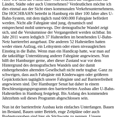
Länder, Städte oder auch Unternehmen? Verdeutlichen möchte ich
dies einmal aus der Sicht eines kommunalen Verkehrsunternehmens.
Die HOCHBAHN betreibt in Hamburg ein über 100 Jahre altes U-
Bahn-System, mit dem täglich rund 600.000 Fahrgäste befördert
werden. Nicht alle Fahrgäste sind jung, dynamisch und
entsprechend mobil unterwegs. Der demografische Wandel zeigt
sich, und die Versäumnisse der Vergangenheit werden sichtbar. Im
Jahr 2011 waren lediglich 37 Haltestellen im bestehenden U-Bahn-
Netz barrierefrei ausgebaut. Die anderen 52 Haltestellen hatten
weder einen Aufzug, ein Leitsystem oder einen niveaugleichen
Einstieg in die Bahn. Wenn man ein Handicap hatte, war man auf
die tatkräftige Unterstützung anderer Fahrgäste angewiesen. Nun
hilft der Hamburger gerne, aber dieser Zustand war vor dem
Hintergrund des demografischen Wandels und der damit
einhergehenden alternden Gesellschaft nicht mehr tragbar. Ganz zu
schweigen, dass auch Fahrgäste mit Kinderwagen oder größeren
Gepäckstücken tagtäglich unsere Fahrgäste und auf Barrierefreiheit
angewiesen sind. Der Hamburger Senat hat daher in einem
Beschleunigungsprogramm den barrierefreien Ausbau aller U-Bahn-
Haltestellen in Hamburg festgelegt. Bis Anfang des kommenden
Jahrzehnts soll dieses Programm abgeschlossen sein.
Nun ist der barrierefreie Ausbau kein einfaches Unterfangen. Bauen
im Bestand, Bauen unter Betrieb, enge Zeitpläne oder auch
Budgetvorgaben sind hier als Stichworte zu nennen. Unsere