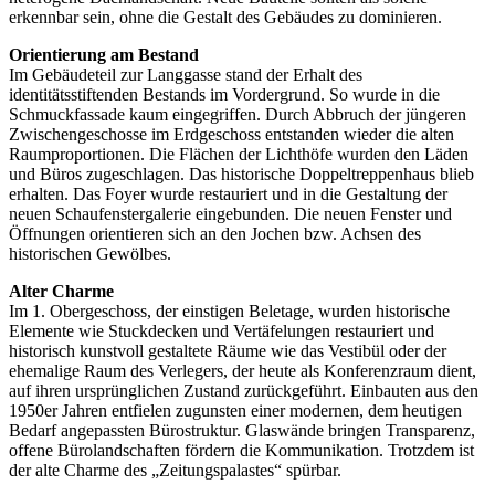
erkennbar sein, ohne die Gestalt des Gebäudes zu dominieren.
Orientierung am Bestand
Im Gebäudeteil zur Langgasse stand der Erhalt des
identitätsstiftenden Bestands im Vordergrund. So wurde in die
Schmuckfassade kaum eingegriffen. Durch Abbruch der jüngeren
Zwischengeschosse im Erdgeschoss entstanden wieder die alten
Raumproportionen. Die Flächen der Lichthöfe wurden den Läden
und Büros zugeschlagen. Das historische Doppeltreppenhaus blieb
erhalten. Das Foyer wurde restauriert und in die Gestaltung der
neuen Schaufenstergalerie eingebunden. Die neuen Fenster und
Öffnungen orientieren sich an den Jochen bzw. Achsen des
historischen Gewölbes.
Alter Charme
Im 1. Obergeschoss, der einstigen Beletage, wurden historische
Elemente wie Stuckdecken und Vertäfelungen restauriert und
historisch kunstvoll gestaltete Räume wie das Vestibül oder der
ehemalige Raum des Verlegers, der heute als Konferenzraum dient,
auf ihren ursprünglichen Zustand zurückgeführt. Einbauten aus den
1950er Jahren entfielen zugunsten einer modernen, dem heutigen
Bedarf angepassten Bürostruktur. Glaswände bringen Transparenz,
offene Bürolandschaften fördern die Kommunikation. Trotzdem ist
der alte Charme des „Zeitungspalastes“ spürbar.