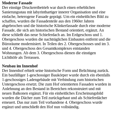
Moderne Fassade
Der einstige Druckereibetrieb war durch einen erheblichen
Sanierungsstau mit labyrinthartiger innerer Organisation und eine
einfache, heterogene Fassade geprägt. Um ein einheitliches Bild zu
schaffen, wurden die Fassadenteile aus den 1960er Jahren
abgebrochen und die historische Klinkerfassade durch eine moderne
Fassade, die sich am historischen Bestand orientiert, ergänzt. An
diese schließt das neue Schieferdach an. Im Erdgeschoss und 1.
Obergeschoss wurden die nachträglichen Einbauten entfernt und die
Büroräume modernisiert. In Teilen des 2. Obergeschosses und im 3.
und 4. Obergeschoss des Gesamtkomplexes entstanden
Wohnungen. Ab dem 3. Obergeschoss dienen die einstigen
Lichthöfe als Terrassen.
Neubau im Innenhof
Der Innenhof erhielt seine historische Form und Belichtung zurück.
Ein baufälliger 1-geschossiger Baukörper wurde durch ein ebenfalls
1-geschossiges Ladengebäude mit Verbindung zum historischen
Untergeschoss ersetzt. Die zum Hof orientierten Fassaden wurden in
Anlehnung an den Bestand in Bereichen rekonstruiert und mit
neuen Balkonen ergänzt. Für ein einheitliches Erscheinungsbild
wurden die Dächer zum Teil zurückgebaut und als Schieferdächer
erneuert. Das nur zum Teil vorhandene 4. Obergeschoss wurde
ergänzt und umschließt den Hof nun vollständig.