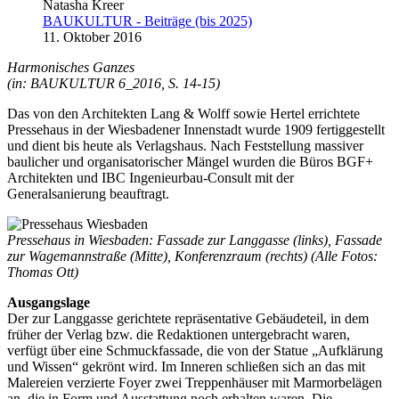
Natasha Kreer
BAUKULTUR - Beiträge (bis 2025)
11. Oktober 2016
Harmonisches Ganzes
(in: BAUKULTUR 6_2016, S. 14-15)
Das von den Architekten Lang & Wolff sowie Hertel errichtete
Pressehaus in der Wiesbadener Innenstadt wurde 1909 fertiggestellt
und dient bis heute als Verlagshaus. Nach Feststellung massiver
baulicher und organisatorischer Mängel wurden die Büros BGF+
Architekten und IBC Ingenieurbau-Consult mit der
Generalsanierung beauftragt.
Pressehaus in Wiesbaden: Fassade zur Langgasse (links), Fassade
zur Wagemannstraße (Mitte), Konferenzraum (rechts) (Alle Fotos:
Thomas Ott)
Ausgangslage
Der zur Langgasse gerichtete repräsentative Gebäudeteil, in dem
früher der Verlag bzw. die Redaktionen untergebracht waren,
verfügt über eine Schmuckfassade, die von der Statue „Aufklärung
und Wissen“ gekrönt wird. Im Inneren schließen sich an das mit
Malereien verzierte Foyer zwei Treppenhäuser mit Marmorbelägen
an, die in Form und Ausstattung noch erhalten waren. Die