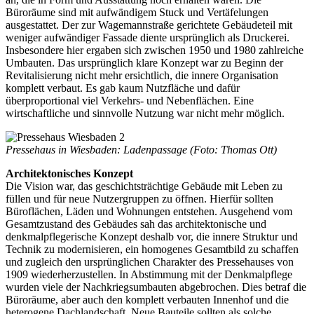
Büroräume sind mit aufwändigem Stuck und Vertäfelungen
ausgestattet. Der zur Wagemannstraße gerichtete Gebäudeteil mit
weniger aufwändiger Fassade diente ursprünglich als Druckerei.
Insbesondere hier ergaben sich zwischen 1950 und 1980 zahlreiche
Umbauten. Das ursprünglich klare Konzept war zu Beginn der
Revitalisierung nicht mehr ersichtlich, die innere Organisation
komplett verbaut. Es gab kaum Nutzfläche und dafür
überproportional viel Verkehrs- und Nebenflächen. Eine
wirtschaftliche und sinnvolle Nutzung war nicht mehr möglich.
Pressehaus in Wiesbaden: Ladenpassage (Foto: Thomas Ott)
Architektonisches Konzept
Die Vision war, das geschichtsträchtige Gebäude mit Leben zu
füllen und für neue Nutzergruppen zu öffnen. Hierfür sollten
Büroflächen, Läden und Wohnungen entstehen. Ausgehend vom
Gesamtzustand des Gebäudes sah das architektonische und
denkmalpflegerische Konzept deshalb vor, die innere Struktur und
Technik zu modernisieren, ein homogenes Gesamtbild zu schaffen
und zugleich den ursprünglichen Charakter des Pressehauses von
1909 wiederherzustellen. In Abstimmung mit der Denkmalpflege
wurden viele der Nachkriegsumbauten abgebrochen. Dies betraf die
Büroräume, aber auch den komplett verbauten Innenhof und die
heterogene Dachlandschaft. Neue Bauteile sollten als solche