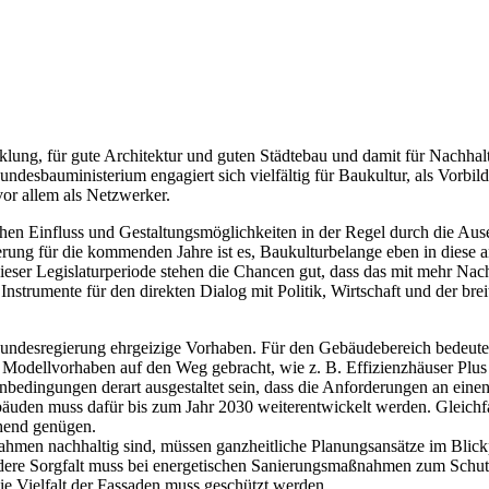
cklung, für gute Architektur und guten Städtebau und damit für Nachhalt
undesbauministerium engagiert sich vielfältig für Baukultur, als Vorb
vor allem als Netzwerker.
schen Einfluss und Gestaltungsmöglichkeiten in der Regel durch die A
ung für die kommenden Jahre ist es, Baukulturbelange eben in diese 
ieser Legislaturperiode stehen die Chancen gut, dass das mit mehr Nac
nstrumente für den direkten Dialog mit Politik, Wirtschaft und der bre
Bundesregierung ehrgeizige Vorhaben. Für den Gebäudebereich bedeutet
Modellvorhaben auf den Weg gebracht, wie z. B. Effizienzhäuser Plus
enbedingungen derart ausgestaltet sein, dass die Anforderungen an eine
uden muss dafür bis zum Jahr 2030 weiterentwickelt werden. Gleichf
hend genügen.
en nachhaltig sind, müssen ganzheitliche Planungsansätze im Blickpun
ndere Sorgfalt muss bei energetischen Sanierungsmaßnahmen zum Schut
ie Vielfalt der Fassaden muss geschützt werden.