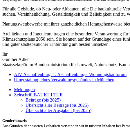
Für alle Gebäude, ob Neu- oder Altbauten, gilt: Die baukulturelle Ver
suchen. Vereinheitlichung, Gestaltlosigkeit und Beliebigkeit sind zu v
Planungswettbewerbe mit ihrer ganzheitlichen Herangehensweise bieten
Architekten und Ingenieure tragen eine besondere Verantwortung fü
Klimaschutzplans 2050 sein. Sie können auf der Grundlage eines fun
und guter städtebaulicher Einbindung am besten umsetzen.
Ihr
Gunther Adler
Staatssekretär im Bundesministerium für Umwelt, Naturschutz, Bau u
AIV Aschaffenburg: 1. Aschaffenburger Wohnungsbauforum
Umgestaltung eines Verwaltungsgebäudes in München
Meldungen
Zeitschrift BAUKULTUR
Beiträge (bis 2025)
Übersicht aller Beiträge (bis 2025)
Übersicht aller Ausgaben (bis 2025)
Genderhinweis
Aus Gründen der besseren Lesbarkeit verwenden wir in unseren Inhalten bei Pe