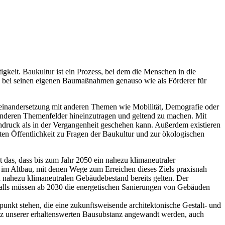
igkeit. Baukultur ist ein Prozess, bei dem die Menschen in die
ild bei seinen eigenen Baumaßnahmen genauso wie als Förderer für
useinandersetzung mit anderen Themen wie Mobilität, Demografie oder
anderen Themenfelder hineinzutragen und geltend zu machen. Mit
hdruck als in der Vergangenheit geschehen kann. Außerdem existieren
iten Öffentlichkeit zu Fragen der Baukultur und zur ökologischen
 das, dass bis zum Jahr 2050 ein nahezu klimaneutraler
 im Altbau, mit denen Wege zum Erreichen dieses Ziels praxisnah
n nahezu klimaneutralen Gebäudebestand bereits gelten. Der
alls müssen ab 2030 die energetischen Sanierungen von Gebäuden
kt stehen, die eine zukunftsweisende architektonische Gestalt- und
z unserer erhaltenswerten Bausubstanz angewandt werden, auch