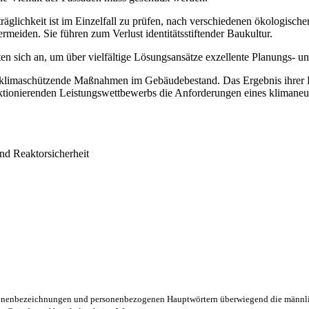
träglichkeit ist im Einzelfall zu prüfen, nach verschiedenen ökologisc
ermeiden. Sie führen zum Verlust identitätsstiftender Baukultur.
 sich an, um über vielfältige Lösungsansätze exzellente Planungs- und
r klimaschützende Maßnahmen im Gebäudebestand. Das Ergebnis ihrer P
ktionierenden Leistungswettbewerbs die Anforderungen eines klimaneu
nd Reaktorsicherheit
rsonenbezeichnungen und personenbezogenen Hauptwörtern überwiegend die männli