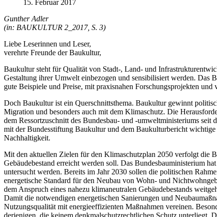
15. Februar 2017
Gunther Adler
(in: BAUKULTUR 2_2017, S. 3)
Liebe Leserinnen und Leser,
verehrte Freunde der Baukultur,
Baukultur steht für Qualität von Stadt-, Land- und Infrastrukturentwi
Gestaltung ihrer Umwelt einbezogen und sensibilisiert werden. Das B
gute Beispiele und Preise, mit praxisnahen Forschungsprojekten und 
Doch Baukultur ist ein Querschnittsthema. Baukultur gewinnt politi
Migration und besonders auch mit dem Klimaschutz. Die Herausforder
dem Ressortzuschnitt des Bundesbau- und -umweltministeriums seit d
mit der Bundesstiftung Baukultur und dem Baukulturbericht wichtige I
Nachhaltigkeit.
Mit den aktuellen Zielen für den Klimaschutzplan 2050 verfolgt die 
Gebäudebestand erreicht werden soll. Das Bundesbauministerium hat 
untersucht werden. Bereits im Jahr 2030 sollen die politischen Rahm
energetische Standard für den Neubau von Wohn- und Nichtwohngebä
dem Anspruch eines nahezu klimaneutralen Gebäudebestands weitge
Damit die notwendigen energetischen Sanierungen und Neubaumaßnahm
Nutzungsqualität mit energieeffizienten Maßnahmen vereinen. Beso
derjenigen, die keinem denkmalschutzrechtlichen Schutz unterliegt. D