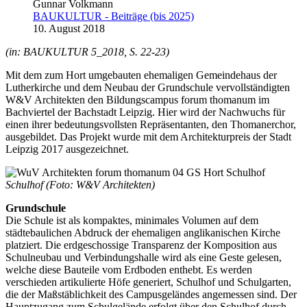
Gunnar Volkmann
BAUKULTUR - Beiträge (bis 2025)
10. August 2018
(in: BAUKULTUR 5_2018, S. 22-23)
Mit dem zum Hort umgebauten ehemaligen Gemeindehaus der
Lutherkirche und dem Neubau der Grundschule vervollständigten
W&V Architekten den Bildungscampus forum thomanum im
Bachviertel der Bachstadt Leipzig. Hier wird der Nachwuchs für
einen ihrer bedeutungsvollsten Repräsentanten, den Thomanerchor,
ausgebildet. Das Projekt wurde mit dem Architekturpreis der Stadt
Leipzig 2017 ausgezeichnet.
Schulhof (Foto: W&V Architekten)
Grundschule
Die Schule ist als kompaktes, minimales Volumen auf dem
städtebaulichen Abdruck der ehemaligen anglikanischen Kirche
platziert. Die erdgeschossige Transparenz der Komposition aus
Schulneubau und Verbindungshalle wird als eine Geste gelesen,
welche diese Bauteile vom Erdboden enthebt. Es werden
verschieden artikulierte Höfe generiert, Schulhof und Schulgarten,
die der Maßstäblichkeit des Campusgeländes angemessen sind. Der
Hauptzugang zum Schulgelände erfolgt über den Schulhof durch