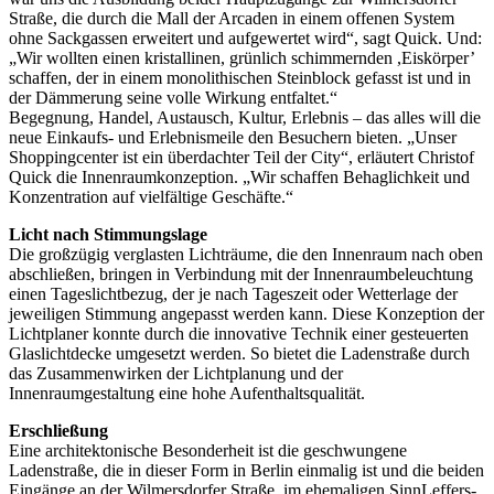
Straße, die durch die Mall der Arcaden in einem offenen System
ohne Sackgassen erweitert und aufgewertet wird“, sagt Quick. Und:
„Wir wollten einen kristallinen, grünlich schimmernden ,Eiskörper’
schaffen, der in einem monolithischen Steinblock gefasst ist und in
der Dämmerung seine volle Wirkung entfaltet.“
Begegnung, Handel, Austausch, Kultur, Erlebnis – das alles will die
neue Einkaufs- und Erlebnismeile den Besuchern bieten. „Unser
Shoppingcenter ist ein überdachter Teil der City“, erläutert Christof
Quick die Innenraumkonzeption. „Wir schaffen Behaglichkeit und
Konzentration auf vielfältige Geschäfte.“
Licht nach Stimmungslage
Die großzügig verglasten Lichträume, die den Innenraum nach oben
abschließen, bringen in Verbindung mit der Innenraumbeleuchtung
einen Tageslichtbezug, der je nach Tageszeit oder Wetterlage der
jeweiligen Stimmung angepasst werden kann. Diese Konzeption der
Lichtplaner konnte durch die innovative Technik einer gesteuerten
Glaslichtdecke umgesetzt werden. So bietet die Ladenstraße durch
das Zusammenwirken der Lichtplanung und der
Innenraumgestaltung eine hohe Aufenthaltsqualität.
Erschließung
Eine architektonische Besonderheit ist die geschwungene
Ladenstraße, die in dieser Form in Berlin einmalig ist und die beiden
Eingänge an der Wilmersdorfer Straße, im ehemaligen SinnLeffers-