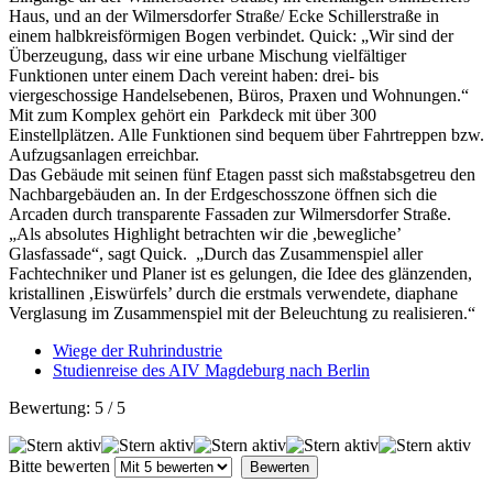
Haus, und an der Wilmersdorfer Straße/ Ecke Schillerstraße in
einem halbkreisförmigen Bogen verbindet. Quick: „Wir sind der
Überzeugung, dass wir eine urbane Mischung vielfältiger
Funktionen unter einem Dach vereint haben: drei- bis
viergeschossige Handelsebenen, Büros, Praxen und Wohnungen.“
Mit zum Komplex gehört ein Parkdeck mit über 300
Einstellplätzen. Alle Funktionen sind bequem über Fahrtreppen bzw.
Aufzugsanlagen erreichbar.
Das Gebäude mit seinen fünf Etagen passt sich maßstabsgetreu den
Nachbargebäuden an. In der Erdgeschosszone öffnen sich die
Arcaden durch transparente Fassaden zur Wilmersdorfer Straße.
„Als absolutes Highlight betrachten wir die ,bewegliche’
Glasfassade“, sagt Quick. „Durch das Zusammenspiel aller
Fachtechniker und Planer ist es gelungen, die Idee des glänzenden,
kristallinen ,Eiswürfels’ durch die erstmals verwendete, diaphane
Verglasung im Zusammenspiel mit der Beleuchtung zu realisieren.“
Wiege der Ruhrindustrie
Studienreise des AIV Magdeburg nach Berlin
Bewertung:
5
/
5
Bitte bewerten