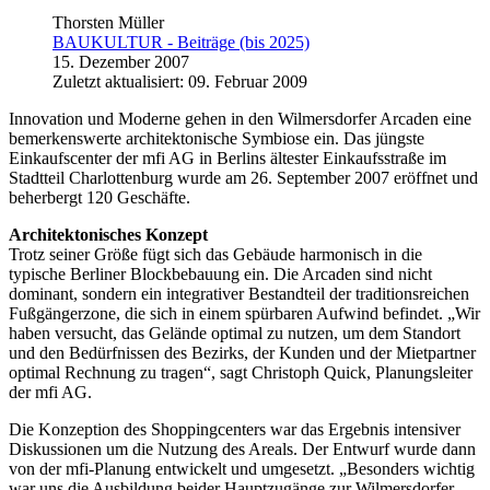
Thorsten Müller
BAUKULTUR - Beiträge (bis 2025)
15. Dezember 2007
Zuletzt aktualisiert: 09. Februar 2009
Innovation und Moderne gehen in den Wilmersdorfer Arcaden eine
bemerkenswerte architektonische Symbiose ein. Das jüngste
Einkaufscenter der mfi AG in Berlins ältester Einkaufsstraße im
Stadtteil Charlottenburg wurde am 26. September 2007 eröffnet und
beherbergt 120 Geschäfte.
Architektonisches Konzept
Trotz seiner Größe fügt sich das Gebäude harmonisch in die
typische Berliner Blockbebauung ein. Die Arcaden sind nicht
dominant, sondern ein integrativer Bestandteil der traditionsreichen
Fußgängerzone, die sich in einem spürbaren Aufwind befindet. „Wir
haben versucht, das Gelände optimal zu nutzen, um dem Standort
und den Bedürfnissen des Bezirks, der Kunden und der Mietpartner
optimal Rechnung zu tragen“, sagt Christoph Quick, Planungsleiter
der mfi AG.
Die Konzeption des Shoppingcenters war das Ergebnis intensiver
Diskussionen um die Nutzung des Areals. Der Entwurf wurde dann
von der mfi-Planung entwickelt und umgesetzt. „Besonders wichtig
war uns die Ausbildung beider Hauptzugänge zur Wilmersdorfer