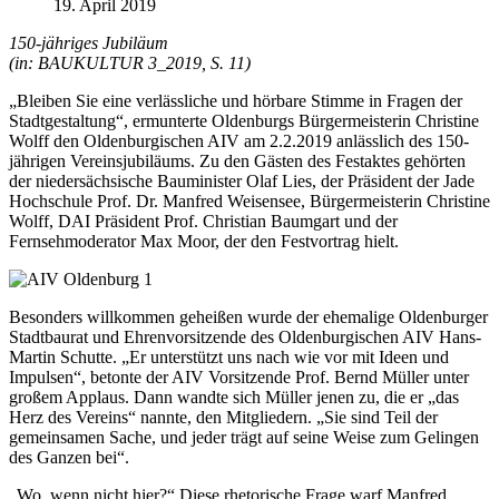
19. April 2019
150-jähriges Jubiläum
(in: BAUKULTUR 3_2019, S. 11)
„Bleiben Sie eine verlässliche und hörbare Stimme in Fragen der
Stadtgestaltung“, ermunterte Oldenburgs Bürgermeisterin Christine
Wolff den Oldenburgischen AIV am 2.2.2019 anlässlich des 150-
jährigen Vereinsjubiläums. Zu den Gästen des Festaktes gehörten
der niedersächsische Bauminister Olaf Lies, der Präsident der Jade
Hochschule Prof. Dr. Manfred Weisensee, Bürgermeisterin Christine
Wolff, DAI Präsident Prof. Christian Baumgart und der
Fernsehmoderator Max Moor, der den Festvortrag hielt.
Besonders willkommen geheißen wurde der ehemalige Oldenburger
Stadtbaurat und Ehrenvorsitzende des Oldenburgischen AIV Hans-
Martin Schutte. „Er unterstützt uns nach wie vor mit Ideen und
Impulsen“, betonte der AIV Vorsitzende Prof. Bernd Müller unter
großem Applaus. Dann wandte sich Müller jenen zu, die er „das
Herz des Vereins“ nannte, den Mitgliedern. „Sie sind Teil der
gemeinsamen Sache, und jeder trägt auf seine Weise zum Gelingen
des Ganzen bei“.
„Wo, wenn nicht hier?“ Diese rhetorische Frage warf Manfred