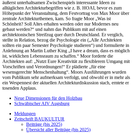
äußerst unterhaltsamen Zwischenspiels interessante Ideen zu
alltäglichen Architekturbegriffen wie z. B. HOAI, bevor es zum
Höhepunkt der Veranstaltung, dem Festvortrag von Max Moor über
zentrale Architekturthemen, kam. So fragte Moor „Was ist
Schönheit? Soll Altes erhalten werden oder nur Modernes neu
gebaut werden?“ und nahm das Publikum mit auf einen
architektonischen Streifzug quer durch Deutschland. Er verglich,
stellte in Relation, bezog die Psychologie ein („Alle Architekten
sollten ein paar Semester Psychologie studieren“) und formulierte in
Anlehnung an Martin Luther King „I have a dream, dass es möglich
ist, wirklichen Lebensraum zu schaffen.“ Moor forderte die
Architekten auf: „Nutzt Eure Kreativität zu flexiblerem Umgang mit
Vorschriften und Verordnungen!“ Er plädierte „für eine
wesensgerechte Menschenhaltung“. Moors Ausführungen wurden
vom Publikum sehr aufmerksam verfolgt, und obwohl er in mehr als
ein Wespennest der aktuellen Architekturdiskussion stach, erntete er
tosenden Applaus.
Neue Dimensionen für den Holzbau
Schwäbischer AIV Augsburg
Meldungen
Zeitschrift BAUKULTUR
Beiträge (bis 2025)
Übersicht aller Beiträge (bis 2025)