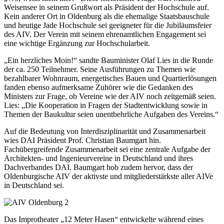
Weisensee in seinem Grußwort als Präsident der Hochschule auf.
Kein anderer Ort in Oldenburg als die ehemalige Staatsbauschule
und heutige Jade Hochschule sei geeigneter für die Jubiläumsfeier
des AIV. Der Verein mit seinem ehrenamtlichen Engagement sei
eine wichtige Ergänzung zur Hochschularbeit.
„Ein herzliches Moin!“ sandte Bauminister Olaf Lies in die Runde
der ca. 250 Teilnehmer. Seine Ausführungen zu Themen wie
bezahlbarer Wohnraum, energetisches Bauen und Quartierlösungen
fanden ebenso aufmerksame Zuhörer wie die Gedanken des
Ministers zur Frage, ob Vereine wie der AIV noch zeitgemäß seien.
Lies: „Die Kooperation in Fragen der Stadtentwicklung sowie in
Themen der Baukultur seien unentbehrliche Aufgaben des Vereins.“
Auf die Bedeutung von Interdisziplinarität und Zusammenarbeit
wies DAI Präsident Prof. Christian Baumgart hin.
Fachübergreifende Zusammenarbeit sei eine zentrale Aufgabe der
Architekten- und Ingenieurvereine in Deutschland und ihres
Dachverbandes DAI. Baumgart hob zudem hervor, dass der
Oldenburgische AIV der aktivste und mitgliederstärkste aller AIVe
in Deutschland sei.
Das Improtheater „12 Meter Hasen“ entwickelte während eines