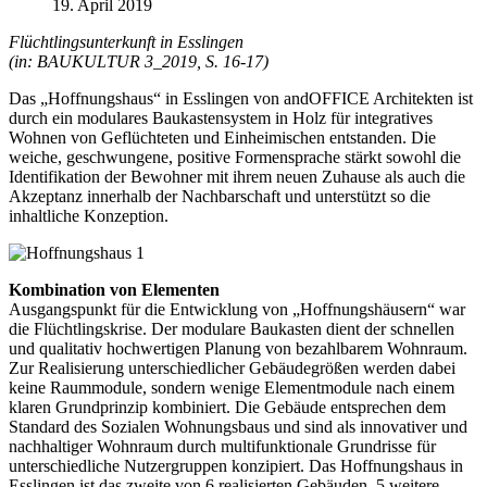
19. April 2019
Flüchtlingsunterkunft in Esslingen
(in: BAUKULTUR 3_2019, S. 16-17)
Das „Hoffnungshaus“ in Esslingen von andOFFICE Architekten ist
durch ein modulares Baukastensystem in Holz für integratives
Wohnen von Geflüchteten und Einheimischen entstanden. Die
weiche, geschwungene, positive Formensprache stärkt sowohl die
Identifikation der Bewohner mit ihrem neuen Zuhause als auch die
Akzeptanz innerhalb der Nachbarschaft und unterstützt so die
inhaltliche Konzeption.
Kombination von Elementen
Ausgangspunkt für die Entwicklung von „Hoffnungshäusern“ war
die Flüchtlingskrise. Der modulare Baukasten dient der schnellen
und qualitativ hochwertigen Planung von bezahlbarem Wohnraum.
Zur Realisierung unterschiedlicher Gebäudegrößen werden dabei
keine Raummodule, sondern wenige Elementmodule nach einem
klaren Grundprinzip kombiniert. Die Gebäude entsprechen dem
Standard des Sozialen Wohnungsbaus und sind als innovativer und
nachhaltiger Wohnraum durch multifunktionale Grundrisse für
unterschiedliche Nutzergruppen konzipiert. Das Hoffnungshaus in
Esslingen ist das zweite von 6 realisierten Gebäuden. 5 weitere