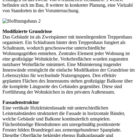
befinden sich im Bau, 8 weitere in konkreter Planung, eine Vielzahl
von Standorten in der Voruntersuchung.
Modifizierte Grundrisse
Das Gebäude ist als Zweispänner mit innenliegendem Treppenhaus
organisiert. Ein Schlafraum hinter dem Treppenhaus fungiert als
Schaltraum, wodurch geschossweise unterschiedliche
Wohnungsgrößen entstehen. Zentrales Element jeder Wohnung ist
eine großzügige Wohnküche. Verkehrsflächen wurden zugunsten
nutzbarer Wohnfläche minimiert. Eine Minimierung tragender
Innenwände ermöglicht die einfache Modifikation der Grundrisse im
Lebenszyklus für wechselnde Nutzergruppen. Den effektiv
geplanten Flächen des Innenraums stehen großzügige Balkone über
die komplette Längsseite des Gebäudes gegenüber. Diese sind
Fortführung der Wohnküchen in den privaten Außenraum.
Fassadenstruktur
Eine vertikale Holzleistenfassade mit unterschiedlichen
Leistenabständen strukturiert die Fassade in horizontale Bänder,
welche Gebäude und Balkone kontinuierlich umspielen.
Flächenbündige Blendrahmen um unregelmäßig positionierte
Fenster bilden Brandriegel aus zementgebundener Spanplatte.
Dieselbe Oberfläche bekleidet ebenso Balkonfassade und