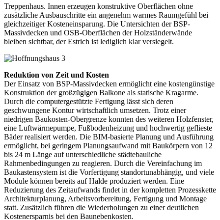
Treppenhaus. Innen erzeugen konstruktive Oberflächen ohne
zusätzliche Ausbauschritte ein angenehm warmes Raumgefühl bei
gleichzeitiger Kosteneinsparung. Die Untersichten der BSP-
Massivdecken und OSB-Oberflächen der Holzständerwände
bleiben sichtbar, der Estrich ist lediglich klar versiegelt.
Reduktion von Zeit und Kosten
Der Einsatz von BSP-Massivdecken ermöglicht eine kostengünstige
Konstruktion der großzügigen Balkone als statische Kragarme.
Durch die computergestützte Fertigung lässt sich deren
geschwungene Kontur wirtschaftlich umsetzen. Trotz einer
niedrigen Baukosten-Obergrenze konnten des weiteren Holzfenster,
eine Luftwärmepumpe, Fußbodenheizung und hochwertig geflieste
Bäder realisiert werden. Die BIM-basierte Planung und Ausführung
ermöglicht, bei geringem Planungsaufwand mit Baukörpern von 12
bis 24 m Länge auf unterschiedliche städtebauliche
Rahmenbedingungen zu reagieren. Durch die Vereinfachung im
Baukastensystem ist die Vorfertigung standortunabhängig, und viele
Module können bereits auf Halde produziert werden. Eine
Reduzierung des Zeitaufwands findet in der kompletten Prozesskette
Architekturplanung, Arbeitsvorbereitung, Fertigung und Montage
statt. Zusätzlich führen die Wiederholungen zu einer deutlichen
Kostenersparnis bei den Baunebenkosten.