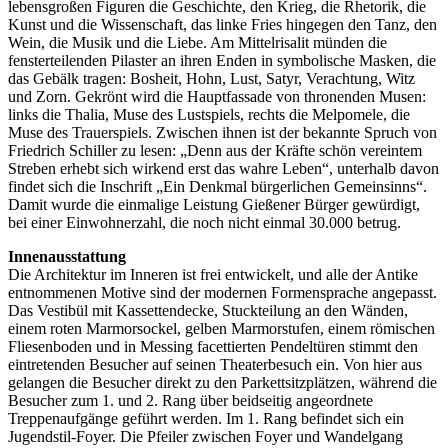
lebensgroßen Figuren die Geschichte, den Krieg, die Rhetorik, die
Kunst und die Wissenschaft, das linke Fries hingegen den Tanz, den
Wein, die Musik und die Liebe. Am Mittelrisalit münden die
fensterteilenden Pilaster an ihren Enden in symbolische Masken, die
das Gebälk tragen: Bosheit, Hohn, Lust, Satyr, Verachtung, Witz
und Zorn. Gekrönt wird die Hauptfassade von thronenden Musen:
links die Thalia, Muse des Lustspiels, rechts die Melpomele, die
Muse des Trauerspiels. Zwischen ihnen ist der bekannte Spruch von
Friedrich Schiller zu lesen: „Denn aus der Kräfte schön vereintem
Streben erhebt sich wirkend erst das wahre Leben“, unterhalb davon
findet sich die Inschrift „Ein Denkmal bürgerlichen Gemeinsinns“.
Damit wurde die einmalige Leistung Gießener Bürger gewürdigt,
bei einer Einwohnerzahl, die noch nicht einmal 30.000 betrug.
Innenausstattung
Die Architektur im Inneren ist frei entwickelt, und alle der Antike
entnommenen Motive sind der modernen Formensprache angepasst.
Das Vestibül mit Kassettendecke, Stuckteilung an den Wänden,
einem roten Marmorsockel, gelben Marmorstufen, einem römischen
Fliesenboden und in Messing facettierten Pendeltüren stimmt den
eintretenden Besucher auf seinen Theaterbesuch ein. Von hier aus
gelangen die Besucher direkt zu den Parkettsitzplätzen, während die
Besucher zum 1. und 2. Rang über beidseitig angeordnete
Treppenaufgänge geführt werden. Im 1. Rang befindet sich ein
Jugendstil-Foyer. Die Pfeiler zwischen Foyer und Wandelgang