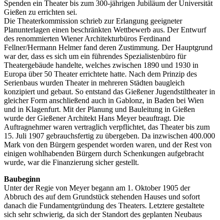
Spenden ein Theater bis zum 300-jährigen Jubiläum der Universität
Gießen zu errichten sei.
Die Theaterkommission schrieb zur Erlangung geeigneter
Planunterlagen einen beschränkten Wettbewerb aus. Der Entwurf
des renommierten Wiener Architekturbüros Ferdinand
Fellner/Hermann Helmer fand deren Zustimmung. Der Hauptgrund
war der, dass es sich um ein führendes Spezialistenbüro für
Theatergebäude handelte, welches zwischen 1890 und 1930 in
Europa über 50 Theater errichtete hatte. Nach dem Prinzip des
Serienbaus wurden Theater in mehreren Städten baugleich
konzipiert und gebaut. So entstand das Gießener Jugendstiltheater in
gleicher Form anschließend auch in Gablonz, in Baden bei Wien
und in Klagenfurt. Mit der Planung und Bauleitung in Gießen
wurde der Gießener Architekt Hans Meyer beauftragt. Die
Auftragnehmer waren vertraglich verpflichtet, das Theater bis zum
15. Juli 1907 gebrauchsfertig zu übergeben. Da inzwischen 400.000
Mark von den Bürgern gespendet worden waren, und der Rest von
einigen wohlhabenden Bürgern durch Schenkungen aufgebracht
wurde, war die Finanzierung sicher gestellt.
Baubeginn
Unter der Regie von Meyer begann am 1. Oktober 1905 der
Abbruch des auf dem Grundstück stehenden Hauses und sofort
danach die Fundamentgründung des Theaters. Letztere gestaltete
sich sehr schwierig, da sich der Standort des geplanten Neubaus