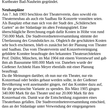
Kurtheater Bad-Nauheim gegründet.
Neubaupläne
Am 7. Juli 1903 beschloss der Theaterverein, dass sowohl ein
Theaterneubau als auch ein Saalbau für Konzerte vonnöten seien.
Als Bauplatz erbat man sich von der Stadt den „Schülerschen
Garten“ an der Südanlage im alten Festungsgürtel. Eine
überschlägliche Berechnung ergab dafür Kosten in Höhe von rund
750.000 Mark. Die Stadtverordnetenversammlung stimmte der
Überlassung des Grundstückes zu. Obgleich die geschätzten Kosten
sehr hoch erschienen, blieb es zunächst bei der Planung von Theater
und Saalbau. Das vom Theaterverein und Konzertvereinigung
gebildete Komitee beauftragte den bekannten Theaterarchitekten
Prof. Dülfer, München, im Mai 1904 mit einem Vorentwurf und gab
ihm als Bausumme 600.000 Mark vor. Daneben wurde der
Gießener Architekt Hans Meyer ebenfalls mit einer Planung
beauftragt.
Da die Meinungen darüber, ob nun nur ein Theater, nur ein
Konzertsaal oder beides gebaut werden sollte, in der Gießener
Bevölkerung weit auseinander gingen, rief das Komitee dazu auf,
für die gewünschte Variante zu spenden. Bis März 1905 gingen
340.000 Mark für das Theater und nur 20.000 Mark für den
Konzertsaal ein. Damit war die Entscheidung zugunsten eines
Theaterbaus gefallen. Die Stadtverordnetenversammlung entschied,
dass an der Südanlage unter Verwendung der eingegangenen