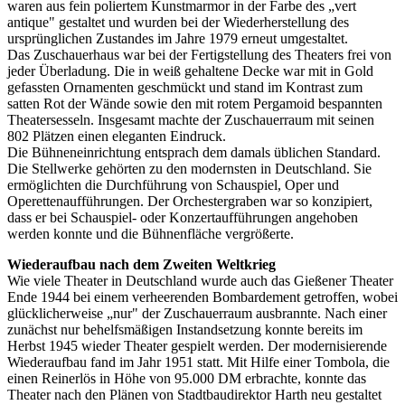
waren aus fein poliertem Kunstmarmor in der Farbe des „vert
antique" gestaltet und wurden bei der Wiederherstellung des
ursprünglichen Zustandes im Jahre 1979 erneut umgestaltet.
Das Zuschauerhaus war bei der Fertigstellung des Theaters frei von
jeder Überladung. Die in weiß gehaltene Decke war mit in Gold
gefassten Ornamenten geschmückt und stand im Kontrast zum
satten Rot der Wände sowie den mit rotem Pergamoid bespannten
Theatersesseln. Insgesamt machte der Zuschauerraum mit seinen
802 Plätzen einen eleganten Eindruck.
Die Bühneneinrichtung entsprach dem damals üblichen Standard.
Die Stellwerke gehörten zu den modernsten in Deutschland. Sie
ermöglichten die Durchführung von Schauspiel, Oper und
Operettenaufführungen. Der Orchestergraben war so konzipiert,
dass er bei Schauspiel- oder Konzertaufführungen angehoben
werden konnte und die Bühnenfläche vergrößerte.
Wiederaufbau nach dem Zweiten Weltkrieg
Wie viele Theater in Deutschland wurde auch das Gießener Theater
Ende 1944 bei einem verheerenden Bombardement getroffen, wobei
glücklicherweise „nur" der Zuschauerraum ausbrannte. Nach einer
zunächst nur behelfsmäßigen Instandsetzung konnte bereits im
Herbst 1945 wieder Theater gespielt werden. Der modernisierende
Wiederaufbau fand im Jahr 1951 statt. Mit Hilfe einer Tombola, die
einen Reinerlös in Höhe von 95.000 DM erbrachte, konnte das
Theater nach den Plänen von Stadtbaudirektor Harth neu gestaltet