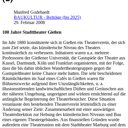
Manfred Godehardt
BAUKULTUR - Beiträge (bis 2025)
29. Februar 2008
100 Jahre Stadttheater Gießen
Im Jahr 1880 konstituierte sich in Gießen ein Theaterverein, der sich
zum Ziel setzte, das künstlerische Niveau des Theaters
kontinuierlich zu verbessern. Initiatoren waren u.a. mehrere
Professoren der Gießener Universität, die Gastspiele der Theater aus
Kassel, Darmstadt, Köln und Frankfurt organisierten, mit der Folge,
dass die bis dahin üblichen Wandertheatergruppen gegen die
Gastspieltheater keine Chance mehr hatten. Die sehr bescheidenen
Räumlichkeiten im Saal eines Cafés in Gießen waren für
Bühnenzwecke aufgrund ihrer Unzulänglichkeiten, u. a.
illusionsstörenden landwirtschaftlichen Düften und Geräuschen aus
der näheren Umgebung, ungeeignet und wirkten ernüchternd auf die
anfängliche Begeisterung der Theaterbesucher. Diese Situation
veranlasste den bestehenden Theaterverein letztendlich zu einer
Änderung seiner Ziele: Zusammenarbeit mit einer auswärtigen
Theaterdirektion zur Hebung des künstlerischen Niveaus und Bau
eines eigenen Theatergebäudes. Aus finanziellen Gründen wurde
außerdem eine Theaterunion mit dem Stadttheater Marburg und dem