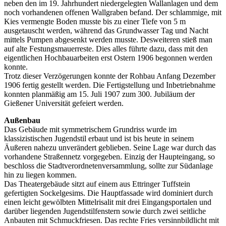
neben den im 19. Jahrhundert niedergelegten Wallanlagen und dem
noch vorhandenen offenen Wallgraben befand. Der schlammige, mit
Kies vermengte Boden musste bis zu einer Tiefe von 5 m
ausgetauscht werden, während das Grundwasser Tag und Nacht
mittels Pumpen abgesenkt werden musste. Desweiteren stieß man
auf alte Festungsmauerreste. Dies alles führte dazu, dass mit den
eigentlichen Hochbauarbeiten erst Ostern 1906 begonnen werden
konnte.
Trotz dieser Verzögerungen konnte der Rohbau Anfang Dezember
1906 fertig gestellt werden. Die Fertigstellung und Inbetriebnahme
konnten planmäßig am 15. Juli 1907 zum 300. Jubiläum der
Gießener Universität gefeiert werden.
Außenbau
Das Gebäude mit symmetrischem Grundriss wurde im
klassizistischen Jugendstil erbaut und ist bis heute in seinem
Äußeren nahezu unverändert geblieben. Seine Lage war durch das
vorhandene Straßennetz vorgegeben. Einzig der Haupteingang, so
beschloss die Stadtverordnetenversammlung, sollte zur Südanlage
hin zu liegen kommen.
Das Theatergebäude sitzt auf einem aus Ettringer Tuffstein
gefertigten Sockelgesims. Die Hauptfassade wird dominiert durch
einen leicht gewölbten Mittelrisalit mit drei Eingangsportalen und
darüber liegenden Jugendstilfenstern sowie durch zwei seitliche
Anbauten mit Schmuckfriesen. Das rechte Fries versinnbildlicht mit