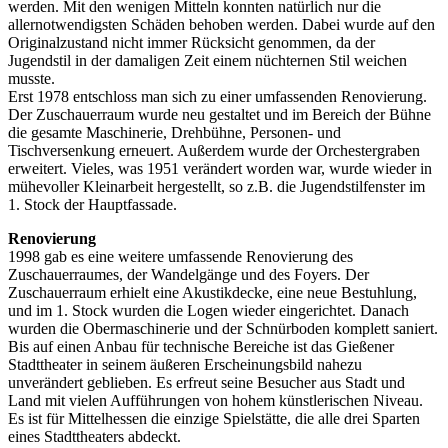
werden. Mit den wenigen Mitteln konnten natürlich nur die
allernotwendigsten Schäden behoben werden. Dabei wurde auf den
Originalzustand nicht immer Rücksicht genommen, da der
Jugendstil in der damaligen Zeit einem nüchternen Stil weichen
musste.
Erst 1978 entschloss man sich zu einer umfassenden Renovierung.
Der Zuschauerraum wurde neu gestaltet und im Bereich der Bühne
die gesamte Maschinerie, Drehbühne, Personen- und
Tischversenkung erneuert. Außerdem wurde der Orchestergraben
erweitert. Vieles, was 1951 verändert worden war, wurde wieder in
mühevoller Kleinarbeit hergestellt, so z.B. die Jugendstilfenster im
1. Stock der Hauptfassade.
Renovierung
1998 gab es eine weitere umfassende Renovierung des
Zuschauerraumes, der Wandelgänge und des Foyers. Der
Zuschauerraum erhielt eine Akustikdecke, eine neue Bestuhlung,
und im 1. Stock wurden die Logen wieder eingerichtet. Danach
wurden die Obermaschinerie und der Schnürboden komplett saniert.
Bis auf einen Anbau für technische Bereiche ist das Gießener
Stadttheater in seinem äußeren Erscheinungsbild nahezu
unverändert geblieben. Es erfreut seine Besucher aus Stadt und
Land mit vielen Aufführungen von hohem künstlerischen Niveau.
Es ist für Mittelhessen die einzige Spielstätte, die alle drei Sparten
eines Stadttheaters abdeckt.