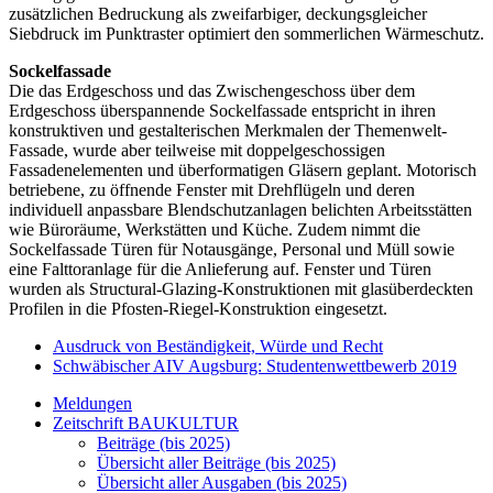
zusätzlichen Bedruckung als zweifarbiger, deckungsgleicher
Siebdruck im Punktraster optimiert den sommerlichen Wärmeschutz.
Sockelfassade
Die das Erdgeschoss und das Zwischengeschoss über dem
Erdgeschoss überspannende Sockelfassade entspricht in ihren
konstruktiven und gestalterischen Merkmalen der Themenwelt-
Fassade, wurde aber teilweise mit doppelgeschossigen
Fassadenelementen und überformatigen Gläsern geplant. Motorisch
betriebene, zu öffnende Fenster mit Drehflügeln und deren
individuell anpassbare Blendschutzanlagen belichten Arbeitsstätten
wie Büroräume, Werkstätten und Küche. Zudem nimmt die
Sockelfassade Türen für Notausgänge, Personal und Müll sowie
eine Falttoranlage für die Anlieferung auf. Fenster und Türen
wurden als Structural-Glazing-Konstruktionen mit glasüberdeckten
Profilen in die Pfosten-Riegel-Konstruktion eingesetzt.
Ausdruck von Beständigkeit, Würde und Recht
Schwäbischer AIV Augsburg: Studentenwettbewerb 2019
Meldungen
Zeitschrift BAUKULTUR
Beiträge (bis 2025)
Übersicht aller Beiträge (bis 2025)
Übersicht aller Ausgaben (bis 2025)