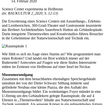
14. Februar 2020
Science Center experimenta in Heilbronn
(in: BAUKULTUR 2_2020, S. 12-13)
Die Erweiterung eines Science Centers mit Ausstellungs-, Erlebnis-
und Lernbereichen, 360-Grad-Theater und Gastronomie inszenierte
das Berliner Architekturbüro Sauerbruch Hutton als Gebäudespirale.
Darin integrierte Themenwelten und Kreativstudios führen Besucher
in die Geheimnisse der Naturwissenschaft und Technik ein.
Wie fühlt es sich im Auge eines Sturms an? Wie programmiert man
einen Roboter? Und landet ein Brot wirklich immer auf der
Butterseite? Antworten auf Fragen wie diese finden Interessierte
mitten im Zentrum von Heilbronn auf einer Insel im Neckar.
Museumsrundgang
Zusammen mit dem benachbarten ehemaligen Speichergebäude
umrahmt der von der Dieter Schwarz Stiftung initiierte und
geförderte Neubau eine kleine Piazza, die den Auftakt des
Museumsrundgangs bildet. Ein weiträumiges Foyer mündet in eine
U-förmig um den Gebäudekern gelegte Raumspirale, die auf 4
Ebenen in „Themenwelten“ Inhalte aus Naturwissenschaft und
Technik vermittelt. Als separate Körper in ein gebäudehohes Atrium