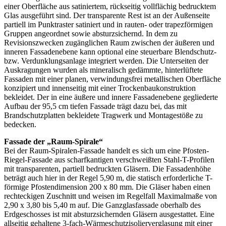
einer Oberfläche aus satiniertem, rückseitig vollflächig bedrucktem
Glas ausgeführt sind. Der transparente Rest ist an der Außenseite
partiell im Punktraster satiniert und in rauten- oder trapezförmigen
Gruppen angeordnet sowie absturzsichernd. In dem zu
Revisionszwecken zugänglichen Raum zwischen der äußeren und
inneren Fassadenebene kann optional eine steuerbare Blendschutz-
bzw. Verdunklungsanlage integriert werden. Die Unterseiten der
Auskragungen wurden als mineralisch gedämmte, hinterlüftete
Fassaden mit einer planen, verwindungsfrei metallischen Oberfläche
konzipiert und innenseitig mit einer Trockenbaukonstruktion
bekleidet. Der in eine äußere und innere Fassadenebene gegliederte
Aufbau der 95,5 cm tiefen Fassade trägt dazu bei, das mit
Brandschutzplatten bekleidete Tragwerk und Montagestöße zu
bedecken.
Fassade der „Raum-Spirale“
Bei der Raum-Spiralen-Fassade handelt es sich um eine Pfosten-
Riegel-Fassade aus scharfkantigen verschweißten Stahl-T-Profilen
mit transparenten, partiell bedruckten Gläsern. Die Fassadenhöhe
beträgt auch hier in der Regel 5,90 m, die statisch erforderliche T-
förmige Pfostendimension 200 x 80 mm. Die Gläser haben einen
rechteckigen Zuschnitt und weisen im Regelfall Maximalmaße von
2,90 x 3,80 bis 5,40 m auf. Die Ganzglasfassade oberhalb des
Erdgeschosses ist mit absturzsichernden Gläsern ausgestattet. Eine
allseitig gehaltene 3-fach-Wärmeschutzisolierverglasung mit einer