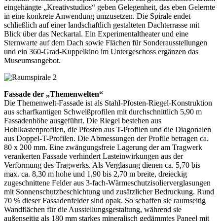
eingehängte „Kreativstudios“ geben Gelegenheit, das eben Gelernte
in eine konkrete Anwendung umzusetzen. Die Spirale endet
schließlich auf einer landschaftlich gestalteten Dachterrasse mit
Blick über das Neckartal. Ein Experimentaltheater und eine
Sternwarte auf dem Dach sowie Flächen für Sonderausstellungen
und ein 360-Grad-Kuppelkino im Untergeschoss ergänzen das
Museumsangebot.
Fassade der „Themenwelten“
Die Themenwelt-Fassade ist als Stahl-Pfosten-Riegel-Konstruktion
aus scharfkantigen Schweißprofilen mit durchschnittlich 5,90 m
Fassadenhöhe ausgeführt. Die Riegel bestehen aus
Hohlkastenprofilen, die Pfosten aus T-Profilen und die Diagonalen
aus Doppel-T-Profilen. Die Abmessungen der Profile betragen ca.
80 x 200 mm. Eine zwängungsfreie Lagerung der am Tragwerk
verankerten Fassade verhindert Lasteinwirkungen aus der
Verformung des Tragwerks. Als Verglasung dienen ca. 5,70 bis
max. ca. 8,30 m hohe und 1,90 bis 2,70 m breite, dreieckig
zugeschnittene Felder aus 3-fach-Wärmeschutzisolierverglasungen
mit Sonnenschutzbeschichtung und zusätzlicher Bedruckung. Rund
70 % dieser Fassadenfelder sind opak. So schaffen sie raumseitig
Wandflächen für die Ausstellungsgestaltung, während sie
außenseitig als 180 mm starkes mineralisch gedämmtes Paneel mit