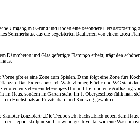
mische Umgang mit Grund und Boden eine besondere Herausforderung dar
kantes Sommerhaus, das die begeisterten Bauherren von einem „rosa Fla
rbtem Dämmbeton und Glas gefertigte Flamingo erhebt, trägt den schöne
nhaus.
 Vorne gibt es eine Zone zum Spielen. Dann folgt eine Zone fürs Kochen
 Pflanzen. Das Erdgeschoss mit Wohnzimmer, Küche und WC steht dank 
ertüren entstehen ein lebendiges Hin und Her und eine Auflösung von
t im Haus, sondern im Garten steht. Im 1. Obergeschoss fühlt man sich
uch ein Höchstmaß an Privatsphäre und Rückzug gewähren.
kulptur konzipiert: „Die Treppe steht buchstäblich neben dem Haus. 
ch der Treppenskulptur sind notwendiges Inventar wie eine Waschmasch