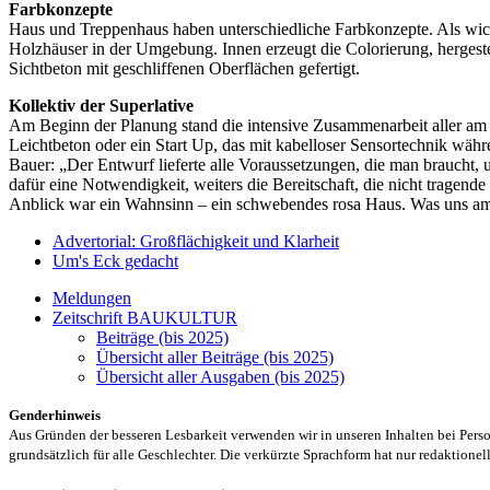
Farbkonzepte
Haus und Treppenhaus haben unterschiedliche Farbkonzepte. Als wich
Holzhäuser in der Umgebung. Innen erzeugt die Colorierung, hergest
Sichtbeton mit geschliffenen Oberflächen gefertigt.
Kollektiv der Superlative
Am Beginn der Planung stand die intensive Zusammenarbeit aller am B
Leichtbeton oder ein Start Up, das mit kabelloser Sensortechnik wä
Bauer: „Der Entwurf lieferte alle Voraussetzungen, die man braucht,
dafür eine Notwendigkeit, weiters die Bereitschaft, die nicht tragen
Anblick war ein Wahnsinn – ein schwebendes rosa Haus. Was uns am m
Advertorial: Großflächigkeit und Klarheit
Um's Eck gedacht
Meldungen
Zeitschrift BAUKULTUR
Beiträge (bis 2025)
Übersicht aller Beiträge (bis 2025)
Übersicht aller Ausgaben (bis 2025)
Genderhinweis
Aus Gründen der besseren Lesbarkeit verwenden wir in unseren Inhalten bei Pe
grundsätzlich für alle Geschlechter. Die verkürzte Sprachform hat nur redaktione