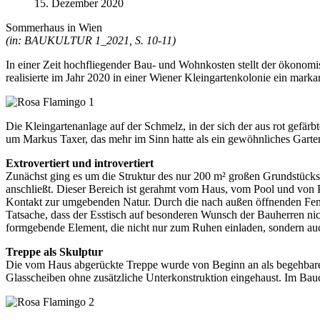
15. Dezember 2020
Sommerhaus in Wien
(in: BAUKULTUR 1_2021, S. 10-11)
In einer Zeit hochfliegender Bau- und Wohnkosten stellt der ökono
realisierte im Jahr 2020 in einer Wiener Kleingartenkolonie ein mar
Die Kleingartenanlage auf der Schmelz, in der sich der aus rot gefä
um Markus Taxer, das mehr im Sinn hatte als ein gewöhnliches Garte
Extrovertiert und introvertiert
Zunächst ging es um die Struktur des nur 200 m² großen Grundstücks:
anschließt. Dieser Bereich ist gerahmt vom Haus, vom Pool und von
Kontakt zur umgebenden Natur. Durch die nach außen öffnenden Fenst
Tatsache, dass der Esstisch auf besonderen Wunsch der Bauherren nich
formgebende Element, die nicht nur zum Ruhen einladen, sondern a
Treppe als Skulptur
Die vom Haus abgerückte Treppe wurde von Beginn an als begehbare S
Glasscheiben ohne zusätzliche Unterkonstruktion eingehaust. Im Bau