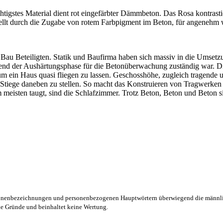
tigstes Material dient rot eingefärbter Dämmbeton. Das Rosa kontras
ellt durch die Zugabe von rotem Farbpigment im Beton, für angenehm 
au Beteiligten. Statik und Baufirma haben sich massiv in die Umsetzu
hrend der Aushärtungsphase für die Betonüberwachung zuständig war. 
 um ein Haus quasi fliegen zu lassen. Geschosshöhe, zugleich tragend
de Stiege daneben zu stellen. So macht das Konstruieren von Tragwerken
eisten taugt, sind die Schlafzimmer. Trotz Beton, Beton und Beton si
rsonenbezeichnungen und personenbezogenen Hauptwörtern überwiegend die männli
lle Gründe und beinhaltet keine Wertung.