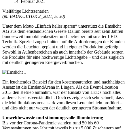
14. Februar 2021
Vielfältige Lichtszenarien
(in: BAUKULTUR 2_2021, S. 30)
Unter dem Motto „Einfach heller sparen“ unterstützt die Emslicht
AG aus dem emsländischen Geeste-Dalum bereits seit zehn Jahren
bundesweit Immobilienbesitzer und -betreiber mit smarter LED-
Technik. Speziell zugeschnitten auf die Anforderungen der Kunden
werden die Leuchten geplant und in eigener Produktion gefertigt.
Sowohl in Außenbereichen als auch innerhalb der Gebäude sorgen
die Produkte für eine hochwertige Lichtabgabe – und dies zugleich
mit deutlich geringeren Energieverbräuchen.
Ein leuchtendes Beispiel für den kostensparenden und nachhaltigen
Ansatz ist die EmslandArena in Lingen. Als die Event-Location
2013 den Betrieb aufnahm, war der Einsatz von LEDs noch alles
andere als selbstverständlich. Doch es zeigte sich sehr schnell, dass
die Multifunktionsarena stark von diesen Leuchtmitteln profitiert –
und dies nicht nur wegen der deutlich geringeren Stromaufnahme.
Umweltbewusste und stimmungsvolle Illuminierung
Bis vor der Corona-Pandemie standen rund 50 bis 60
Veranstaltungen pro Jahr mit jeweils bis zu 5.000 Zuschauern auf