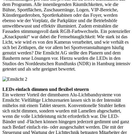
dem Programm. Alle innenliegenden Räumlichkeiten, wie die
Bühne, Sportflächen, Zuschauerränge, Logen, VIP-Bereiche,
Künstlergarderoben, Sportlerkabinen oder das Foyer, werden
ebenso wie der Vorplatz, die Parkplätze und die Betriebshöfe
umweltbewusst und effektiv illuminiert. Zudem erstrahlen die
Fassaden stimmungsvoll dank RGB-Farbwechseln. Ein potenzieller
„Knackpunkt“ war dabei die Fernsehtauglichkeit: Wie stark ist das
Licht, wie wird es von den Kameras verarbeitet, und wie verhält es
sich bei Zeitlupen, die vor allem bei Sportveranstaltungen häufig
genutzt werden? Die Emslicht AG stellte den Planern und dem
Bauherrn neue Lösungen vor. Hierzu wurden die LEDs in den
Studios des Norddeutschen Rundfunks (NDR) in Hamburg intensiv
getestet und als sehr geeignet bewertet.
LEDs einfach dimmen und flexibel steuern
Ein weiterer Vorteil der dimmbaren Alu-Lichtbandsysteme von
Emslicht: Vielfältige Lichtszenarien lassen sich in der Intensität
mühelos mit einem Tablet steuern. Konventionelle Strahler ließen
sich nicht dimmen, sondern wurden mit Lamellen abgeschattet,
wenn die volle Lichtleistung nicht erforderlich war. Die LED-
Bänder und -Flächen können hingegen jederzeit gedimmt und ganz
nach Bedarf einfach ein- oder ausgeschaltet werden. Die mit der
Steuerung und Wartung der Lichttechnik betrauten Mitarbeiter der