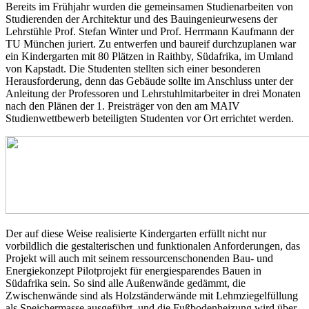
Bereits im Frühjahr wurden die gemeinsamen Studienarbeiten von
Studierenden der Architektur und des Bauingenieurwesens der
Lehrstühle Prof. Stefan Winter und Prof. Herrmann Kaufmann der
TU München juriert. Zu entwerfen und baureif durchzuplanen war
ein Kindergarten mit 80 Plätzen in Raithby, Südafrika, im Umland
von Kapstadt. Die Studenten stellten sich einer besonderen
Herausforderung, denn das Gebäude sollte im Anschluss unter der
Anleitung der Professoren und Lehrstuhlmitarbeiter in drei Monaten
nach den Plänen der 1. Preisträger von den am MAIV
Studienwettbewerb beteiligten Studenten vor Ort errichtet werden.
Der auf diese Weise realisierte Kindergarten erfüllt nicht nur
vorbildlich die gestalterischen und funktionalen Anforderungen, das
Projekt will auch mit seinem ressourcenschonenden Bau- und
Energiekonzept Pilotprojekt für energiesparendes Bauen in
Südafrika sein. So sind alle Außenwände gedämmt, die
Zwischenwände sind als Holzständerwände mit Lehmziegelfüllung
als Speichermasse ausgeführt, und die Fußbodenheizung wird über