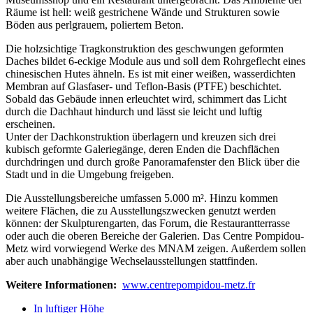
Räume ist hell: weiß gestrichene Wände und Strukturen sowie
Böden aus perlgrauem, poliertem Beton.
Die holzsichtige Tragkonstruktion des geschwungen geformten
Daches bildet 6-eckige Module aus und soll dem Rohrgeflecht eines
chinesischen Hutes ähneln. Es ist mit einer weißen, wasserdichten
Membran auf Glasfaser- und Teflon-Basis (PTFE) beschichtet.
Sobald das Gebäude innen erleuchtet wird, schimmert das Licht
durch die Dachhaut hindurch und lässt sie leicht und luftig
erscheinen.
Unter der Dachkonstruktion überlagern und kreuzen sich drei
kubisch geformte Galeriegänge, deren Enden die Dachflächen
durchdringen und durch große Panoramafenster den Blick über die
Stadt und in die Umgebung freigeben.
Die Ausstellungsbereiche umfassen 5.000 m². Hinzu kommen
weitere Flächen, die zu Ausstellungszwecken genutzt werden
können: der Skulpturengarten, das Forum, die Restaurantterrasse
oder auch die oberen Bereiche der Galerien. Das Centre Pompidou-
Metz wird vorwiegend Werke des MNAM zeigen. Außerdem sollen
aber auch unabhängige Wechselausstellungen stattfinden.
Weitere Informationen:
www.centrepompidou-metz.fr
In luftiger Höhe