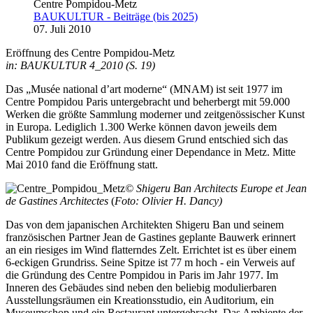
Centre Pompidou-Metz
BAUKULTUR - Beiträge (bis 2025)
07. Juli 2010
Eröffnung des Centre Pompidou-Metz
in: BAUKULTUR 4_2010 (S. 19)
Das „Musée national d’art moderne“ (MNAM) ist seit 1977 im
Centre Pompidou Paris untergebracht und beherbergt mit 59.000
Werken die größte Sammlung moderner und zeitgenössischer Kunst
in Europa. Lediglich 1.300 Werke können davon jeweils dem
Publikum gezeigt werden. Aus diesem Grund entschied sich das
Centre Pompidou zur Gründung einer Dependance in Metz. Mitte
Mai 2010 fand die Eröffnung statt.
© Shigeru Ban Architects Europe et Jean
de Gastines Architectes
(
Foto: Olivier H. Dancy)
Das von dem japanischen Architekten Shigeru Ban und seinem
französischen Partner Jean de Gastines geplante Bauwerk erinnert
an ein riesiges im Wind flatterndes Zelt. Errichtet ist es über einem
6-eckigen Grundriss. Seine Spitze ist 77 m hoch - ein Verweis auf
die Gründung des Centre Pompidou in Paris im Jahr 1977. Im
Inneren des Gebäudes sind neben den beliebig modulierbaren
Ausstellungsräumen ein Kreationsstudio, ein Auditorium, ein
Museumsshop und ein Restaurant untergebracht. Das Ambiente der