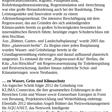
Regenwasserzisternen, Rigolen, Pumpentechnik,
Rohrleitungsdimensionierung, Regensimulation und -berechnung
war eine große Herausforderung auch bei der Bauleitung. Diese
Leistungsstärke und Innovation wurde zu einem
Alleinstellungsmerkmal. Die intensive Beschäftigung mit dem
Regenwasser, das aus Gründen des sich ankündigenden
Klimawandels bereits zu großen Schwierigkeiten besonders im
innerstädtischen Bereich führte, benötigte engen Schulterschluss mit
dem Hochbau.
Aus „Büttner, Garten- und Landschaftsplanung“ wurde 2005 das
Büro „planressort-berlin“. Zu Beginn einer jeden Bauplanung
wurden Wasser- und Grünbelange bereits in die
Grundlagenermittlung einbezogen und darauf aufbauend planerisch
umgesetzt. Es entstand die erste „Regenwasser-Kita“ Berlins, die
Kita „Am Hirschhof“ mit Regenwassernutzung für Toilettenspülung
und Restversickerung, darüber hinaus zahlreiche Schul- und
Kitasanierungen sowie Neubauten.
… zu Wasser, Grün und Klimaschutz
Als logischer Schritt folgte 2012 die Gründung von
KLIMA.Connection, die ihre gesammelten Erfahrungen in den
Bereichen Grün und Wasser sowie Erneuerbare Energien in Form
von Beratung, Projektentwicklung und Weiterbildung einbringt.
Ebenfalls 2012 übernahm Angeli Büttner das Netzwerkmanagement
für AQUANET, das Netzwerk Intelligente