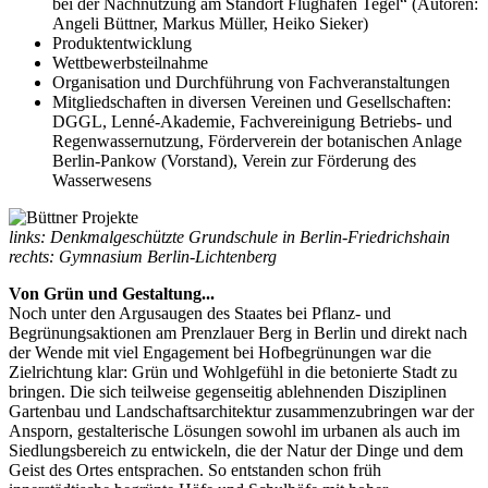
bei der Nachnutzung am Standort Flughafen Tegel“ (Autoren:
Angeli Büttner, Markus Müller, Heiko Sieker)
Produktentwicklung
Wettbewerbsteilnahme
Organisation und Durchführung von Fachveranstaltungen
Mitgliedschaften in diversen Vereinen und Gesellschaften:
DGGL, Lenné-Akademie, Fachvereinigung Betriebs- und
Regenwassernutzung, Förderverein der botanischen Anlage
Berlin-Pankow (Vorstand), Verein zur Förderung des
Wasserwesens
links: Denkmalgeschützte Grundschule in Berlin-Friedrichshain
rechts: Gymnasium Berlin-Lichtenberg
Von Grün und Gestaltung...
Noch unter den Argusaugen des Staates bei Pflanz- und
Begrünungsaktionen am Prenzlauer Berg in Berlin und direkt nach
der Wende mit viel Engagement bei Hofbegrünungen war die
Zielrichtung klar: Grün und Wohlgefühl in die betonierte Stadt zu
bringen. Die sich teilweise gegenseitig ablehnenden Disziplinen
Gartenbau und Landschaftsarchitektur zusammenzubringen war der
Ansporn, gestalterische Lösungen sowohl im urbanen als auch im
Siedlungsbereich zu entwickeln, die der Natur der Dinge und dem
Geist des Ortes entsprachen. So entstanden schon früh