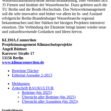
Wasserinfrastruktursysteme Berlin-Brandenburg. Hier vereinen sich
35 Firmen und Institute der Wasserbranche. Dazu gehören auch die
TU Berlin und die Beuth-Hochschule. Das Netzwerkmanagement
soll die sehr innovative und bisher vor allem im In- und Ausland
erfolgreiche Berlin-Brandenburger Wasserbranche regional
bekanntmachen und ihre Stärken bei hiesigen Projekten intensiver
einsetzen. Die Verbindung der Elemente bringt immer wieder neue
und zukunftsweisende Gedanken und Ideen hervor.
KLIMA.Connection
Projektmanagement Klimaschutzprojekte
Angeli Büttner
Karower Straße 17
13156 Berlin
www.klimaconnection.de
Begrünte Dächer
Editorial Ausgabe 2-2013
Meldungen
Zeitschrift BAUKULTUR
Beiträge (bis 2025)
Übersicht aller Beiträge (bis 2025)
Übersicht aller Ausgaben (bis 2025)
Genderhinweis