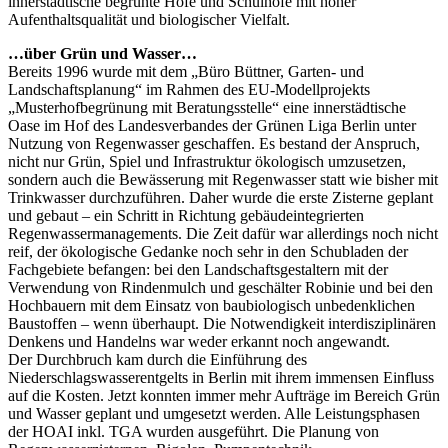
innerstädtische begrünte Höfe und Schulhöfe mit hoher
Aufenthaltsqualität und biologischer Vielfalt.
…über Grün und Wasser…
Bereits 1996 wurde mit dem „Büro Büttner, Garten- und
Landschaftsplanung“ im Rahmen des EU-Modellprojekts
„Musterhofbegrünung mit Beratungsstelle“ eine innerstädtische
Oase im Hof des Landesverbandes der Grünen Liga Berlin unter
Nutzung von Regenwasser geschaffen. Es bestand der Anspruch,
nicht nur Grün, Spiel und Infrastruktur ökologisch umzusetzen,
sondern auch die Bewässerung mit Regenwasser statt wie bisher mit
Trinkwasser durchzuführen. Daher wurde die erste Zisterne geplant
und gebaut – ein Schritt in Richtung gebäudeintegrierten
Regenwassermanagements. Die Zeit dafür war allerdings noch nicht
reif, der ökologische Gedanke noch sehr in den Schubladen der
Fachgebiete befangen: bei den Landschaftsgestaltern mit der
Verwendung von Rindenmulch und geschälter Robinie und bei den
Hochbauern mit dem Einsatz von baubiologisch unbedenklichen
Baustoffen – wenn überhaupt. Die Notwendigkeit interdisziplinären
Denkens und Handelns war weder erkannt noch angewandt.
Der Durchbruch kam durch die Einführung des
Niederschlagswasserentgelts in Berlin mit ihrem immensen Einfluss
auf die Kosten. Jetzt konnten immer mehr Aufträge im Bereich Grün
und Wasser geplant und umgesetzt werden. Alle Leistungsphasen
der HOAI inkl. TGA wurden ausgeführt. Die Planung von