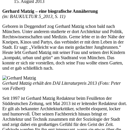
15. August 2013
Gerhard Matzig – eine biografische Annäherung
(in: BAUKULTUR 5_2013, S. 11)
Geboren in Deggendorf zog Gerhard Matzig schon bald nach
München. Unter anderem studierte er dort Architektur und Politik,
Rechtswissenschaften und Medizin. Gerne lebte er in der Nähe der
Kneipen, Kinos und Partys, das verbindet er mit dem Leben in der
Stadt. Er sagt: „Vielleicht war das mein gedachter Jungbrunnen.“
Heute lebt Gerhard Matzig mit seiner Frau und seinen drei Kindern
„kompakt, urban und grün“ am Stadtrand von München. Das
konnte er sich nie vorstellen, doch seine Frau wollte einen Garten,
und er gab schließlich nach.
Gerhard Matzig erhält den DAI Literaturpreis 2013 (Foto: Peter
von Felbert)
Seit 1997 ist Gerhard Matzig Redakteur beim Feuilleton der
Süddeutschen Zeitung, seit Mai 2013 ist er leitender Redakteur dort.
Er gilt als bekannter Architekturkritiker, schreibt eloquent, locker
und humorvoll. Über seinen Fachbereich hinaus bringt er
Architektur und Technik zusammen mit der Soziologie der Stadt
und zeigt dabei ein großartiges Gefühl für den Geist der Zeit.
Gebäude werden für ihn erst interessant, wenn sie etwas über die