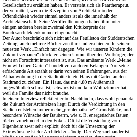
Gesellschaft zu erzählen haben. Er versteht sich als Paartherapeut,
der vermittelt, wenn die Rezeption von Architektur in der
Öffentlichkeit wieder einmal anders ist als die innerhalb der
Architektenschaft. Seine Veröffentlichungen haben ihm unter
einigen anderen bereits zweimal den Kritikerpreis der
Bundesarchitektenkammer eingebracht.
Der Autor beschränkt sich nicht auf das Feuilleton der Süddeutschen
Zeitung, auch mehrere Bücher von ihm sind erschienen. In seinem
neuesten Werk „Einfach nur dagegen. Wie wir unseren Kindern die
Zukunft verbauen“ drückt er seinen Unmut über den Wutbürger, der
nicht an Fortschritt interessiert ist, aus. Das amüsante Werk „Meine
Frau will einen Garten“ handelt von anderen Belangen. Auf seine
erfrischende Art erzählt er darin von seinen Erfahrungen, aus der
Altbauwohnung in der Stadtmitte in ein Haus mit Garten an den
Stadtrand zu ziehen. Ein Haus, das mit 4,80 m Außenmaß
ungewöhnlich schmal ist, schwarz ist und kein Wohnzimmer hat,
weil die Familie das nicht brauche.
In einem Interview reflektiert er im Nachhinein, dass wohl genau da
die Zukunft der Architekten liegt: Durch die Verdichtung in den
Städten entstehen immer mehr „problematische“ Grundstücke, und
besondere Wünsche der Bauherrn, wie z. B. energetisches Bauen,
rücken zunehmend in den Fokus. Oft ist die Vorstellung vom
Eigenheim zwar sehr explizit, doch für die Umsetzung der
Extrawünsche ist der Architekt zuständig. Der Weg zueinander ist