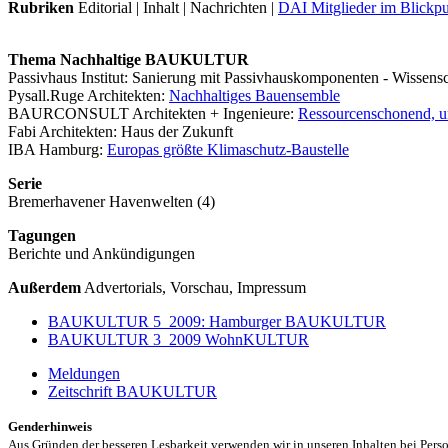
Rubriken
Editorial | Inhalt | Nachrichten |
DAI Mitglieder im Blickpu
Thema Nachhaltige BAUKULTUR
Passivhaus Institut: Sanierung mit Passivhauskomponenten - Wissensc
Pysall.Ruge Architekten:
Nachhaltiges Bauensemble
BAURCONSULT Architekten + Ingenieure:
Ressourcenschonend, u
Fabi Architekten: Haus der Zukunft
IBA Hamburg:
Europas größte Klimaschutz-Baustelle
Serie
Bremerhavener Havenwelten (4)
Tagungen
Berichte und Ankündigungen
Außerdem
Advertorials, Vorschau, Impressum
BAUKULTUR 5_2009: Hamburger BAUKULTUR
BAUKULTUR 3_2009 WohnKULTUR
Meldungen
Zeitschrift BAUKULTUR
Genderhinweis
Aus Gründen der besseren Lesbarkeit verwenden wir in unseren Inhalten bei Pe