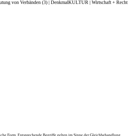
utung von Verbänden (3) | DenkmalKULTUR | Wirtschaft + Recht
che Form. Entsprechende Begriffe gelten im Sinne der Gleichbehandlung