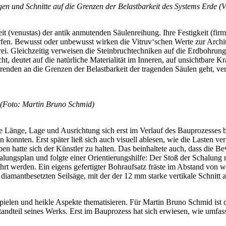
en und Schnitte auf die Grenzen der Belastbarkeit des Systems Erde (V
t (venustas) der antik anmutenden Säulenreihung. Ihre Festigkeit (firm
orfen. Bewusst oder unbewusst wirken die Vitruv‘schen Werte zur Archit
rei. Gleichzeitig verweisen die Steinbruchtechniken auf die Erdbohru
, deutet auf die natürliche Materialität im Inneren, auf unsichtbare Kr
enden an die Grenzen der Belastbarkeit der tragenden Säulen geht, vers
t (Foto: Martin Bruno Schmid)
ge Länge, Lage und Ausrichtung sich erst im Verlauf des Bauprozesses
nnten. Erst später ließ sich auch visuell ablesen, wie die Lasten vertei
n hatte sich der Künstler zu halten. Das beinhaltete auch, dass die Be
lungsplan und folgte einer Orientierungshilfe: Der Stoß der Schalung m
rt werden. Ein eigens gefertigter Bohraufsatz fräste im Abstand von
diamantbesetzten Seilsäge, mit der der 12 mm starke vertikale Schnitt 
pielen und heikle Aspekte thematisieren. Für Martin Bruno Schmid ist 
tandteil seines Werks. Erst im Bauprozess hat sich erwiesen, wie umfa