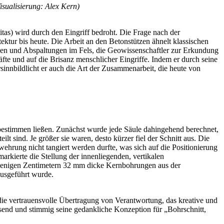
isualisierung: Alex Kern)
itas) wird durch den Eingriff bedroht. Die Frage nach der
ektur bis heute. Die Arbeit an den Betonstützen ähnelt klassischen
ngen und Abspaltungen im Fels, die Geowissenschaftler zur Erkundung
äfte und auf die Brisanz menschlicher Eingriffe. Indem er durch seine
innbildlicht er auch die Art der Zusammenarbeit, die heute von
 bestimmen ließen. Zunächst wurde jede Säule dahingehend berechnet,
lt sind. Je größer sie waren, desto kürzer fiel der Schnitt aus. Die
wehrung nicht tangiert werden durfte, was sich auf die Positionierung
arkierte die Stellung der innenliegenden, vertikalen
 wenigen Zentimetern 32 mm dicke Kernbohrungen aus der
ausgeführt wurde.
die vertrauensvolle Übertragung von Verantwortung, das kreative und
ssend und stimmig seine gedankliche Konzeption für „Bohrschnitt,