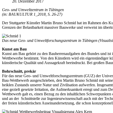
20. Dezember 2017
Geo- und Umweltzentrum in Tübingen
(in: BAUKULTUR 1_2018, S. 26-27)
Der Stuttgarter Künstler Martin Bruno Schmid hat im Rahmen des Kun
Grenzen der Belastbarkeit massiver Bauwerke und verweist im übertra
Das neue Geo- und Umweltforschungszentrum in Tübingen
(Visualis
Kunst am Bau
Kunst am Bau gehört zu den Bauherrenaufgaben des Bundes und ist in
Wettbewerbe bestimmt. Von den Künstlern wird ein eigenständiger kün
künstlerische Qualität und Aussagekraft beeindruckt. Bei großen Ba
Bohrschnitt, prekär
Für das neue Geo- und Umweltforschungszentrum (GUZ) der Univers
Bau-Wettbewerb ausgeschrieben, den Martin Bruno Schmid mit seiner
heiklen Zustands unserer Natur und Zivilisation aufwerfen. Insgesam
eine gezielt gesetzte Irritation, die Aufmerksamkeit erregt und zum D
Wettbewerb galt es, einen Bezug zu den inhaltlichen Schwerpunkten 
und an der Schnittstelle zur Ingenieurwissenschaft auch mit der Tec
der freien künstlerischen Auseinandersetzung, die schon konzeptione