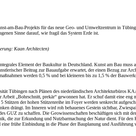
st-am-Bau-Projekts für das neue Geo- und Umweltzentrum in Tübingen 
genen Sinne darauf, wie fragil das System Erde ist.
ierung: Kaan Architecten)
tegrales Element der Baukultur in Deutschland. Kunst am Bau muss al
stlerischer Beitrag zur Bauaufgabe erwartet, der einen Bezug zur Arch
umaßnahmen werden 0,5 % und bei kleineren bis zu 1,5 % der Bauwerks
ität Tübingen nach Plänen des niederländischen Architekturbüros K
 Arbeit „Bohrschnitt, prekär“ gewonnen hat. Er schuf damit eine eng
t 5 Stützen der hohen Stützenreihe im Foyer werden senkrecht aufgesch
enken drängt. Im Inneren wird roh behauenes Gestein sichtbar, Zwiespalt
des GUZ zu schaffen. Die Geowissenschaften beschäftigen sich mit de
hnik, die zur Erkundung und Nutzbarmachung der Natur dient. Für den 
ll eine frühe Einbindung in die Phase der Bauplanung und Ausführung 