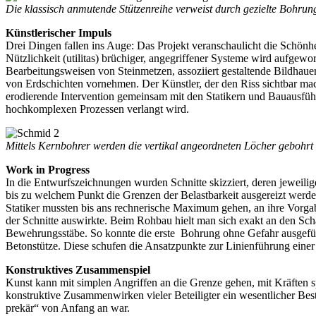
Die klassisch anmutende Stützenreihe verweist durch gezielte Bohrung
Künstlerischer Impuls
Drei Dingen fallen ins Auge: Das Projekt veranschaulicht die Schönhei
Nützlichkeit (utilitas) brüchiger, angegriffener Systeme wird aufgew
Bearbeitungsweisen von Steinmetzen, assoziiert gestaltende Bildhaue
von Erdschichten vornehmen. Der Künstler, der den Riss sichtbar macht
erodierende Intervention gemeinsam mit den Statikern und Bauausführ
hochkomplexen Prozessen verlangt wird.
Mittels Kernbohrer werden die vertikal angeordneten Löcher gebohr
Work in Progress
In die Entwurfszeichnungen wurden Schnitte skizziert, deren jeweili
bis zu welchem Punkt die Grenzen der Belastbarkeit ausgereizt werden ko
Statiker mussten bis ans rechnerische Maximum gehen, an ihre Vorgabe
der Schnitte auswirkte. Beim Rohbau hielt man sich exakt an den Scha
Bewehrungsstäbe. So konnte die erste Bohrung ohne Gefahr ausgefüh
Betonstütze. Diese schufen die Ansatzpunkte zur Linienführung einer 
Konstruktives Zusammenspiel
Kunst kann mit simplen Angriffen an die Grenze gehen, mit Kräften s
konstruktive Zusammenwirken vieler Beteiligter ein wesentlicher Bes
prekär“ von Anfang an war.