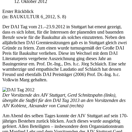
12. Oktober 2012
Erster Rückblick
(in: BAUKULTUR 6_2012, S. 8)
Der DAI Tag vom 21.–23.9.2012 in Stuttgart hat erneut gezeigt,
dass es sich lohnt, für die Interessen der planenden und bauenden
Berufe sowie für die Baukultur als solches einzutreten. Neben den
alljährlichen DAI Gremiensitzungen gab es in Stuttgart gleich zwei
Gründe zu feiern. Zum einen wurde turnusgemäß der Große DAI
Preis für Baukultur verliehen. Diese im Wechsel mit dem DAI
Literaturpreis vergebene Auszeichnung ging dieses Jahr an
Bauingenieur em. Prof. Dr.-Ing., Drs. h.c. Jörg Schlaich. Eine sehr
warmherzige und empathische Laudatio auf Schlaich hat dessen
Freund und ebenfalls DAI Preisträger (2006) Prof. Dr.-Ing. h.c.
Volkwin Marg gehalten.
Der Vorsitzende des AIV Stuttgart, Gerd Schnitzspahn (links),
übergibt die Staffel für den DAI Tag 2013 an den Vorsitzenden des
AIV Koblenz, Alexander von Canal (rechts)
Am Abend des selben Tages konnte der AIV Stuttgart auf sein 170-
jähriges Bestehen zurück blicken. Auch dieses wurde ausgiebig
gefeiert. Allen Beteiligten – insbesondere dem Organsiationsteam
um Manfred Lehr und dem Vorsitzenden des AIV Stuttgart Gerd