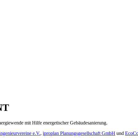
NT
iewende mit Hilfe energetischer Gebäudesanierung.
ngenieurvereine e.V.
,
iproplan Planungsgesellschaft GmbH
und
EcoCo