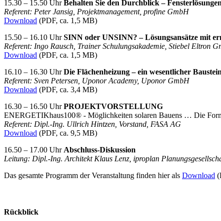
15.30 – 15.50 Uhr
Behalten Sie den Durchblick – Fensterlösung
Referent: Peter Jansig, Projektmanagement, profine GmbH
Download
(PDF, ca. 1,5 MB)
15.50 – 16.10 Uhr
SINN oder UNSINN? – Lösungsansätze mit er
Referent: Ingo Rausch, Trainer Schulungsakademie, Stiebel Eltro
Download
(PDF, ca. 1,5 MB)
16.10 – 16.30 Uhr
Die Flächenheizung – ein wesentlicher Baustei
Referent: Sven Petersen, Uponor Academy, Uponor GmbH
Download
(PDF, ca. 3,4 MB)
16.30 – 16.50 Uhr
PROJEKTVORSTELLUNG
ENERGETIKhaus100® - Möglichkeiten solaren Bauens … Die Form 
Referent: Dipl.-Ing. Ullrich Hintzen, Vorstand, FASA AG
Download
(PDF, ca. 9,5 MB)
16.50 – 17.00 Uhr
Abschluss-Diskussion
Leitung: Dipl.-Ing. Architekt Klaus Lenz, iproplan Planungsgesellsc
Das gesamte Programm der Veranstaltung finden hier als
Download
(
Rückblick