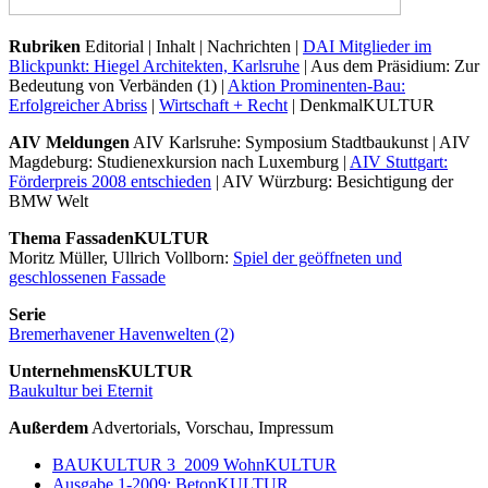
Rubriken
Editorial | Inhalt | Nachrichten |
DAI Mitglieder im
Blickpunkt: Hiegel Architekten, Karlsruhe
| Aus dem Präsidium: Zur
Bedeutung von Verbänden (1) |
Aktion Prominenten-Bau:
Erfolgreicher Abriss
|
Wirtschaft + Recht
| DenkmalKULTUR
AIV Meldungen
AIV Karlsruhe: Symposium Stadtbaukunst | AIV
Magdeburg: Studienexkursion nach Luxemburg |
AIV Stuttgart:
Förderpreis 2008 entschieden
| AIV Würzburg: Besichtigung der
BMW Welt
Thema FassadenKULTUR
Moritz Müller, Ullrich Vollborn:
Spiel der geöffneten und
geschlossenen Fassade
Serie
Bremerhavener Havenwelten (2)
UnternehmensKULTUR
Baukultur bei Eternit
Außerdem
Advertorials, Vorschau, Impressum
BAUKULTUR 3_2009 WohnKULTUR
Ausgabe 1-2009: BetonKULTUR