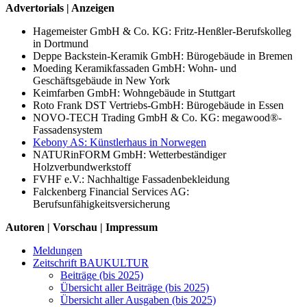
Advertorials | Anzeigen
Hagemeister GmbH & Co. KG: Fritz-Henßler-Berufskolleg
in Dortmund
Deppe Backstein-Keramik GmbH: Bürogebäude in Bremen
Moeding Keramikfassaden GmbH: Wohn- und
Geschäftsgebäude in New York
Keimfarben GmbH: Wohngebäude in Stuttgart
Roto Frank DST Vertriebs-GmbH: Bürogebäude in Essen
NOVO-TECH Trading GmbH & Co. KG: megawood®-
Fassadensystem
Kebony AS: Künstlerhaus in Norwegen
NATURinFORM GmbH: Wetterbeständiger
Holzverbundwerkstoff
FVHF e.V.: Nachhaltige Fassadenbekleidung
Falckenberg Financial Services AG:
Berufsunfähigkeitsversicherung
Autoren | Vorschau | Impressum
Meldungen
Zeitschrift BAUKULTUR
Beiträge (bis 2025)
Übersicht aller Beiträge (bis 2025)
Übersicht aller Ausgaben (bis 2025)