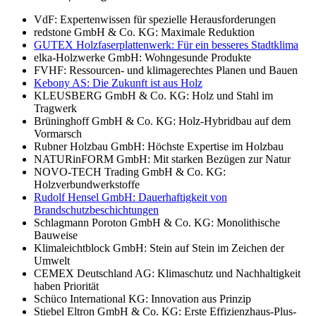
VdF: Expertenwissen für spezielle Herausforderungen
redstone GmbH & Co. KG: Maximale Reduktion
GUTEX Holzfaserplattenwerk: Für ein besseres Stadtklima
elka-Holzwerke GmbH: Wohngesunde Produkte
FVHF: Ressourcen- und klimagerechtes Planen und Bauen
Kebony AS: Die Zukunft ist aus Holz
KLEUSBERG GmbH & Co. KG: Holz und Stahl im
Tragwerk
Brüninghoff GmbH & Co. KG: Holz-Hybridbau auf dem
Vormarsch
Rubner Holzbau GmbH: Höchste Expertise im Holzbau
NATURinFORM GmbH: Mit starken Bezügen zur Natur
NOVO-TECH Trading GmbH & Co. KG:
Holzverbundwerkstoffe
Rudolf Hensel GmbH: Dauerhaftigkeit von
Brandschutzbeschichtungen
Schlagmann Poroton GmbH & Co. KG: Monolithische
Bauweise
Klimaleichtblock GmbH: Stein auf Stein im Zeichen der
Umwelt
CEMEX Deutschland AG: Klimaschutz und Nachhaltigkeit
haben Priorität
Schüco International KG: Innovation aus Prinzip
Stiebel Eltron GmbH & Co. KG: Erste Effizienzhaus-Plus-