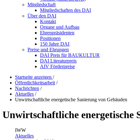
Mitgliedschaft
Mitgliedschaften des DAI
Über den DAI
Kontakt
Organe und Aufbau
Ehrenpräsidenten
Positionen
150 Jahre DAI
Preise und Ehrungen
DAI Preis für BAUKULTUR
DAI Literaturpreis
AIV Förderpreise
Startseite anzeigen
/
Öffentlichkeitsarbeit
/
Nachrichten
/
Aktuelles
/
Unwirtschaftliche energetische Sanierung von Gebäuden
Unwirtschaftliche energetische
IWW
Aktuelles