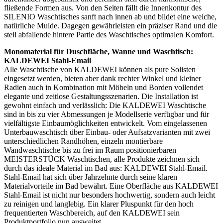
fließende Formen aus. Von den Seiten fällt die Innenkontur des
SILENIO Waschtisches sanft nach innen ab und bildet eine weiche,
natürliche Mulde. Dagegen gewährleisten ein präziser Rand und die
steil abfallende hintere Partie des Waschtisches optimalen Komfort.
Monomaterial für Duschfläche, Wanne und Waschtisch:
KALDEWEI Stahl-Email
Alle Waschtische von KALDEWEI können als pure Solisten
eingesetzt werden, bieten aber dank rechter Winkel und kleiner
Radien auch in Kombination mit Möbeln und Borden vollendet
elegante und zeitlose Gestaltungsszenarien. Die Installation ist
gewohnt einfach und verlässlich: Die KALDEWEI Waschtische
sind in bis zu vier Abmessungen je Modellserie verfügbar und für
vielfältigste Einbaumöglichkeiten entwickelt. Vom eingelassenen
Unterbauwaschtisch über Einbau- oder Aufsatzvarianten mit zwei
unterschiedlichen Randhöhen, einzeln montierbare
Wandwaschtische bis zu frei im Raum positionierbaren
MEISTERSTÜCK Waschtischen, alle Produkte zeichnen sich
durch das ideale Material im Bad aus: KALDEWEI Stahl-Email.
Stahl-Email hat sich über Jahrzehnte durch seine klaren
Materialvorteile im Bad bewährt. Eine Oberfläche aus KALDEWEI
Stahl-Email ist nicht nur besonders hochwertig, sondern auch leicht
zu reinigen und langlebig. Ein klarer Pluspunkt für den hoch
frequentierten Waschbereich, auf den KALDEWEI sein
Produktportfolio nun ausweitet.