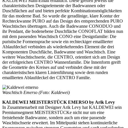
KALDEWEI Stahl-Email erhältlich. Diese greifen jeweils die
charakteristischen Designelemente der Badewannen oder
Duschflächen auf und bieten perfekte Kombinationsmöglichkeiten
für das moderne Bad. So wurde die geradlinige, klare Kontur der
Rechteckwanne PURO auf das Design des entsprechenden PURO
Waschtisches übertragen. Auch die Badewanne CONODUO und
ihr Pendant, die bodenebene Duschfläche CONOFLAT bilden nun
mit dem passenden Waschtisch CONO eine Designfamilie: Die
puristische Formensprache sowie ein rechteckiger emaillierter
Ablaufdeckel verbinden als wiederkehrendes Element die drei
Komponenten Duschfläche, Badewanne und Waschtisch. Eine
weitere Waschtischserie, die CENTRO, orientiert sich am Design
der erfolgreichen CENTRO Wannenfamilie. Die Innenform greift
die Geometrie des Kreises auf und verbindet diese mit der
charakteristischen klaren Linienführung sowie dem runden
emaillierten Ablaufdeckel der CENTRO Familie.
Waschtisch Emerso (Foto: Kaldewei)
KALDEWEI MEISTERSTÜCK EMERSO by Arik Levy
In Zusammenarbeit mit Designer Arik Levy hat KALDEWEI sein
Premiumsegment MEISTERSTÜCKe nicht nur um eine
freistehende Badewanne, sondern auch um eine passende
Waschtischserie erweitert. Im Mittelpunkt stehen kontinuierliche
Spannungen zwischen strengen Geometrien und sanft verlaufenden