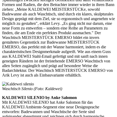
Formen und Radien, die den Betrachter immer wieder in ihren Bann
ziehen: „Meine KALDEWEI MEISTERSTÜCKe, sowohl
Badewanne als auch Waschtisch, sind durch ein klares, skulpturales
Design geprägt mit dem Ziel, sie so ergonomisch und angenehm wie
möglich zu gestalten", erklärt Levy. „Es ging nicht nur darum, eine
neue Form zu entwerfen – sondern eine Reihe an Parametern zu
finden, die am Ende ein perfektes Produkt ausmachen." Der
Waschtisch MEISTERSTÜCK EMERSO bildet ein invers
gestaltetes Gegenstück zur Badewanne MEISTERSTÜCK
EMERSO, das perfekt mit der Wanne harmoniert, indem es die
charakteristischen Designmerkmale aufgreift. Wie aus einem Guss
aus KALDEWEI Stahl-Email gefertigt und mit sanft nach innen
geneigten Rändern ist der freistehende EMERSO Waschtisch von
allen Seiten zugänglich und prägt auf besondere Weise die
Badarchitektur. Der Waschtisch MEISTERSTÜCK EMERSO von
Arik Levy ist auch als Einbauvariante erhältlich.
Waschtisch Silenio (Foto: Kaldewei)
KALDEWEI SILENIO by Anke Salomon
Mit KALDEWEI SILENIO hat Anke Salomon für das
KALDEWEI Ambiente-Segment eine neue Designsprache
entworfen: Badewannen und Waschtische der Serie sind
aufeinander abgestimmt und zeichnen sich durch harmonische,