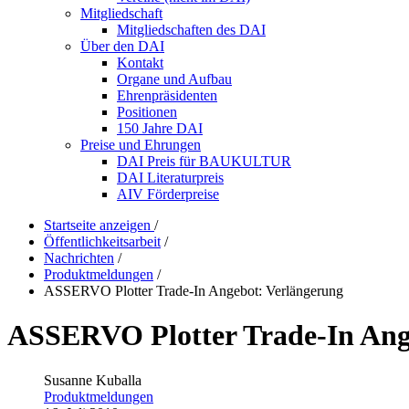
Mitgliedschaft
Mitgliedschaften des DAI
Über den DAI
Kontakt
Organe und Aufbau
Ehrenpräsidenten
Positionen
150 Jahre DAI
Preise und Ehrungen
DAI Preis für BAUKULTUR
DAI Literaturpreis
AIV Förderpreise
Startseite anzeigen
/
Öffentlichkeitsarbeit
/
Nachrichten
/
Produktmeldungen
/
ASSERVO Plotter Trade-In Angebot: Verlängerung
ASSERVO Plotter Trade-In Ang
Susanne Kuballa
Produktmeldungen