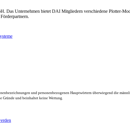
. Das Unternehmen bietet DAI Mitgliedern verschiedene Plotter-Model
 Förderpartnern.
ysteme
rsonenbezeichnungen und personenbezogenen Hauptwörtern überwiegend die männli
lle Gründe und beinhaltet keine Wertung.
werden