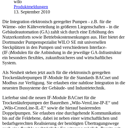
wilo
Produktmeldungen
13. September 2010
Die Integration elektronisch geregelter Pumpen - z.B. für die
Wärme- oder Kälteverteilung in größeren Liegenschaften - in die
Gebäudeautomation (GA) zahlt sich durch eine Erhöhung des
Nutzerkomforts sowie Betriebskostensenkungen aus. Hier bietet der
Dortmunder Pumpenspezialist WILO SE mit universellen
Steckplätzen in den Pumpen und verschiedenen Interface-
(IF-)Modulen für die Anbindung in die jeweilige GA-Infrastruktur
ein besonders flexibles, zukunftssicheres und wirtschaftliches
System.
Als Neuheit stehen jetzt auch für die elektronisch geregelten
Trockenläuferpumpen IF-Module für die Standards BACnet und
Modbus zur Verfügung. Sie erlauben eine nahtlose Integration in die
neuesten Bussysteme der Gebäude- und Industrietechnik.
Lieferbar sind die neuen IF-Module BACnet für die
Trockenläuferpumpen der Baureihen „Wilo-VeroLine-IP-E“ und
„Wilo-CronoLine-IL-E“ sowie die hierauf basierenden
Doppelpumpen. Sie erlauben eine durchgehende Kommunikation
bis auf die Feldebene, dabei ist neben einer wirtschaftlichen und
bedarfsgerechten Realisierung der benötigten Übertragungswege