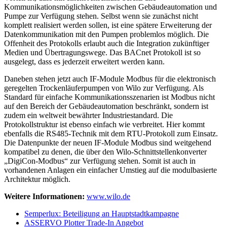
Kommunikationsmöglichkeiten zwischen Gebäudeautomation und
Pumpe zur Verfügung stehen. Selbst wenn sie zunächst nicht
komplett realisiert werden sollen, ist eine spätere Erweiterung der
Datenkommunikation mit den Pumpen problemlos möglich. Die
Offenheit des Protokolls erlaubt auch die Integration zukünftiger
Medien und Übertragungswege. Das BACnet Protokoll ist so
ausgelegt, dass es jederzeit erweitert werden kann.
Daneben stehen jetzt auch IF-Module Modbus für die elektronisch
geregelten Trockenläuferpumpen von Wilo zur Verfügung. Als
Standard für einfache Kommunikationsszenarien ist Modbus nicht
auf den Bereich der Gebäudeautomation beschränkt, sondern ist
zudem ein weltweit bewährter Industriestandard. Die
Protokollstruktur ist ebenso einfach wie verbreitet. Hier kommt
ebenfalls die RS485-Technik mit dem RTU-Protokoll zum Einsatz.
Die Datenpunkte der neuen IF-Module Modbus sind weitgehend
kompatibel zu denen, die über den Wilo-Schnittstellenkonverter
„DigiCon-Modbus“ zur Verfügung stehen. Somit ist auch in
vorhandenen Anlagen ein einfacher Umstieg auf die modulbasierte
Architektur möglich.
Weitere Informationen:
www.wilo.de
Semperlux: Beteiligung an Hauptstadtkampagne
ASSERVO Plotter Trade-In Angebot