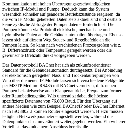
Kommunikation mit hohen Übertragungsgeschwindigkeiten
zwischen IF-Modul und Pumpe. Dadurch kann das System
wesentlich schneller auf geänderte Betriebszustände reagieren, da
die vom IF-Modul gelieferten Daten stets aktuell sind und deshalb
keine zyklische Abfrage der Pumpendaten erforderlich ist. Die
Pumpen können via Protokoll elektrische, mechanische und
hydraulische Daten an die Gebäudeautomation übertragen. Ebenso
lassen sich auf diesem Weg Steuer- und Regelbefehle an die
Pumpen leiten. So kann nach verschiedenen Prozessgrößen wie z.
B. Differenzdruck oder Temperatur geregelt werden oder die
gewünschte Drehzahl direkt vorgegeben werden.
Das Datenprotokoll BACnet hat sich als zukunftsorientierter
Standard für die Gebäudeautomation durchgesetzt. Bei Anbindung
der elektronisch geregelten Nass- und Trockenläuferpumpen von
Wilo über die neuen IF-Module lassen sich verschiedene Feldgeräte
per MS/TP Medium RS485 mit BACnet vernetzen, d. h. neben
Pumpen beispielsweise auch Klappenantriebe, Frequenzumformer
oder Raumbediengeräte. Wilo unterstützt dabei die höchste
spezifizierte Datenrate von 76.800 Baud. Für den Übergang auf
andere Medien wie zum Beispiel BACnet/IP oder BACnet Ethernet
nach ISO8802-3 können Router eingesetzt werden. Hierzu müssen
lediglich Netzwerkparameter eingestellt werden, während die
Datenpunkte selbst unverändert weitergegeben werden. Ein weiterer
Vorteil ist, dass mit einem Anschluss bereits alle