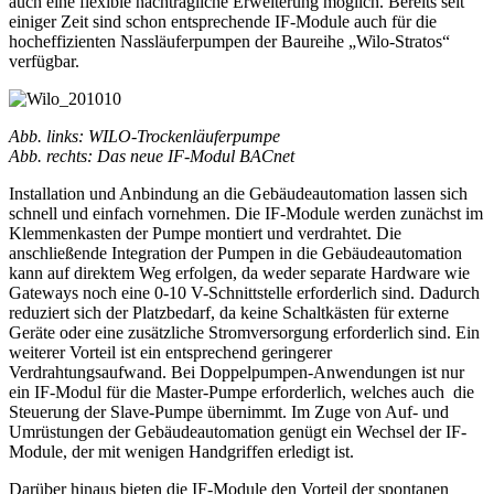
auch eine flexible nachträgliche Erweiterung möglich. Bereits seit
einiger Zeit sind schon entsprechende IF-Module auch für die
hocheffizienten Nassläuferpumpen der Baureihe „Wilo-Stratos“
verfügbar.
Abb. links: WILO-Trockenläuferpumpe
Abb. rechts: Das neue IF-Modul BACnet
Installation und Anbindung an die Gebäudeautomation lassen sich
schnell und einfach vornehmen. Die IF-Module werden zunächst im
Klemmenkasten der Pumpe montiert und verdrahtet. Die
anschließende Integration der Pumpen in die Gebäudeautomation
kann auf direktem Weg erfolgen, da weder separate Hardware wie
Gateways noch eine 0-10 V-Schnittstelle erforderlich sind. Dadurch
reduziert sich der Platzbedarf, da keine Schaltkästen für externe
Geräte oder eine zusätzliche Stromversorgung erforderlich sind. Ein
weiterer Vorteil ist ein entsprechend geringerer
Verdrahtungsaufwand. Bei Doppelpumpen-Anwendungen ist nur
ein IF-Modul für die Master-Pumpe erforderlich, welches auch die
Steuerung der Slave-Pumpe übernimmt. Im Zuge von Auf- und
Umrüstungen der Gebäudeautomation genügt ein Wechsel der IF-
Module, der mit wenigen Handgriffen erledigt ist.
Darüber hinaus bieten die IF-Module den Vorteil der spontanen