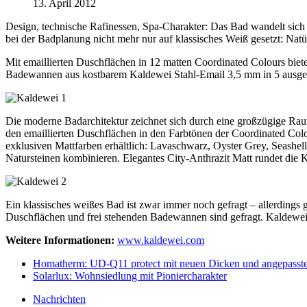
13. April 2012
Design, technische Rafinessen, Spa-Charakter: Das Bad wandelt sich 
bei der Badplanung nicht mehr nur auf klassisches Weiß gesetzt: Nat
Mit emaillierten Duschflächen in 12 matten Coordinated Colours biet
Badewannen aus kostbarem Kaldewei Stahl-Email 3,5 mm in 5 ausgew
Die moderne Badarchitektur zeichnet sich durch eine großzügige Rau
den emaillierten Duschflächen in den Farbtönen der Coordinated Co
exklusiven Mattfarben erhältlich: Lavaschwarz, Oyster Grey, Seashel
Natursteinen kombinieren. Elegantes City-Anthrazit Matt rundet die
Ein klassisches weißes Bad ist zwar immer noch gefragt – allerdings g
Duschflächen und frei stehenden Badewannen sind gefragt. Kaldewe
Weitere Informationen:
www.kaldewei.com
Homatherm: UD-Q11 protect mit neuen Dicken und angepasstem
Solarlux: Wohnsiedlung mit Pioniercharakter
Nachrichten