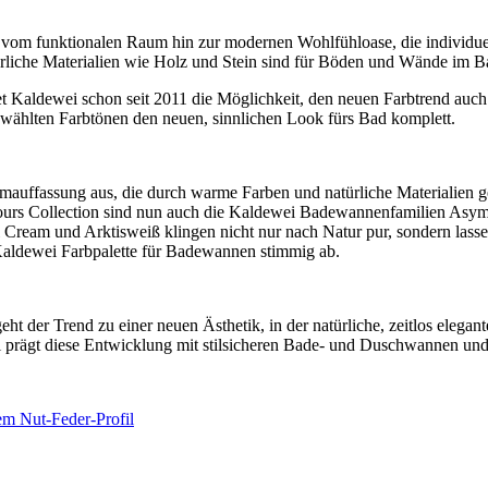
vom funktionalen Raum hin zur modernen Wohlfühloase, die individuell
ürliche Materialien wie Holz und Stein sind für Böden und Wände im B
et Kaldewei schon seit 2011 die Möglichkeit, den neuen Farbtrend auc
ählten Farbtönen den neuen, sinnlichen Look fürs Bad komplett.
mauffassung aus, die durch warme Farben und natürliche Materialien ge
lours Collection sind nun auch die Kaldewei Badewannenfamilien Asy
l Cream und Arktisweiß klingen nicht nur nach Natur pur, sondern las
 Kaldewei Farbpalette für Badewannen stimmig ab.
eht der Trend zu einer neuen Ästhetik, in der natürliche, zeitlos eleg
i prägt diese Entwicklung mit stilsicheren Bade- und Duschwannen un
 Nut-Feder -Profil