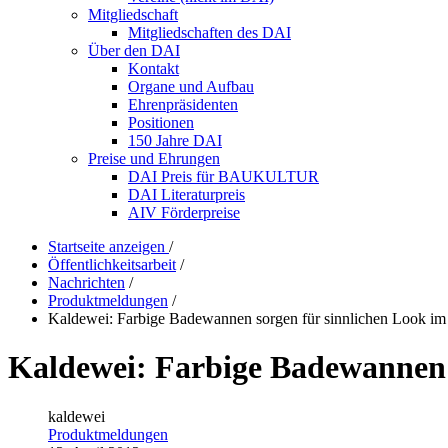
Mitgliedschaft
Mitgliedschaften des DAI
Über den DAI
Kontakt
Organe und Aufbau
Ehrenpräsidenten
Positionen
150 Jahre DAI
Preise und Ehrungen
DAI Preis für BAUKULTUR
DAI Literaturpreis
AIV Förderpreise
Startseite anzeigen
/
Öffentlichkeitsarbeit
/
Nachrichten
/
Produktmeldungen
/
Kaldewei: Farbige Badewannen sorgen für sinnlichen Look i
Kaldewei: Farbige Badewannen 
kaldewei
Produktmeldungen