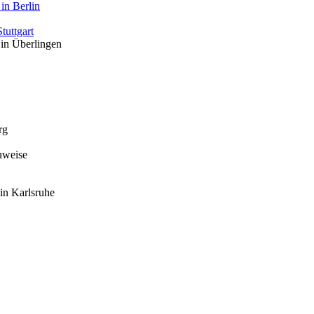
in Berlin
tuttgart
 in Überlingen
rg
uweise
in Karlsruhe