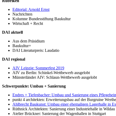
Rubriken
Editorial: Arnold Ernst
Nachrichten
Kolumne Bundesstiftung Baukultur
Wirtschaft + Recht
DAI aktuell
Aus dem Präsidium
Baukultur+
DAI Literaturpreis: Laudatio
DAI regional
AIV Leipzig: Sommerfest 2019
AIV zu Berlin: Schinkel-Wettbewerb ausgelobt
Münsterländer AIV: Schlaun-Wettbewerb ausgelobt
Schwerpunkte: Umbau + Sanierung
Endres + Tiefenbacher: Umbau und Sanierung eines Pflegehei
punkt 4 architekten: Erweiterungsbau auf der Burgruine Werth
Ahlbrecht Baukunst: Umbau einer ehemaligen Lagerhalle in E
Rüthnick Architekten: Sanierung einer Industriehalle in Wildau
Atelier Brückner: Sanierung der Wagenhallen in Stuttgart