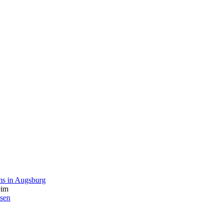
ms in Augsburg
eim
ssen