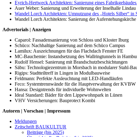
Eyrich-Hertweck Architekten: Sanierung eines Fabrikgebäudes 
Auer Weber: Sanierung und Erweiterung der Inselhalle Lindau
Wandel Lorch Architekten: Umnutzung des „Hotels Silber“ in S
Wandel Lorch Architekten: Sanierung der Auferstehungskirche
Advertorials | Anzeigen
Caparol: Fassadensanierung von Schloss und Kloster Iburg
Schüco: Nachhaltige Sanierung auf dem Schüco Campus
Lamilux: Auszeichnungen für das Flachdach Fenster FE
MC-Bauchemie: Instandsetzung des Wallringtunnels in Hambu
Rudolf Hensel: Sanierung mit Brandschutzbeschichtungen
Säbu: Technologiezentrum in Morsbach in modularer Stahl-Ba
Rigips: Stadtteiltreff in Lingen in Modulbauweise
Feldmann: Perfekte Ausleuchtung mit LED-Handläufen
Feco: Systemtrennwände für die Hauptverwaltung der KVBW 
Hansa: Designtrends für individuelle Wohnwelten
Ideal Standard: Bäder für den Lippewohnpark in Lünen
VHV Versicherungen: Bauprotect Kombi
Autoren | Vorschau | Impressum
Meldungen
Zeitschrift BAUKULTUR
Beiträge (bis 2025)