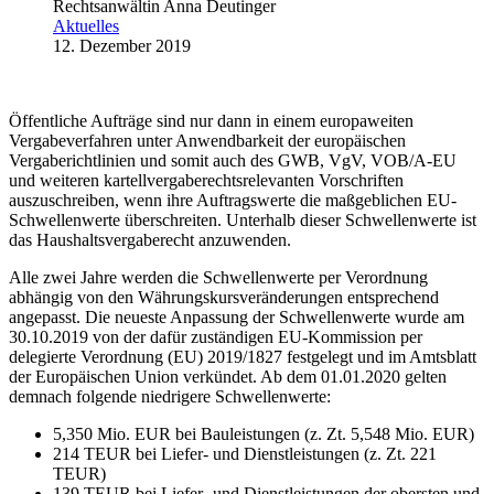
Rechtsanwältin Anna Deutinger
Aktuelles
12. Dezember 2019
Öffentliche Aufträge sind nur dann in einem europaweiten
Vergabeverfahren unter Anwendbarkeit der europäischen
Vergaberichtlinien und somit auch des GWB, VgV, VOB/A-EU
und weiteren kartellvergaberechtsrelevanten Vorschriften
auszuschreiben, wenn ihre Auftragswerte die maßgeblichen EU-
Schwellenwerte überschreiten. Unterhalb dieser Schwellenwerte ist
das Haushaltsvergaberecht anzuwenden.
Alle zwei Jahre werden die Schwellenwerte per Verordnung
abhängig von den Währungskursveränderungen entsprechend
angepasst. Die neueste Anpassung der Schwellenwerte wurde am
30.10.2019 von der dafür zuständigen EU-Kommission per
delegierte Verordnung (EU) 2019/1827 festgelegt und im Amtsblatt
der Europäischen Union verkündet. Ab dem 01.01.2020 gelten
demnach folgende niedrigere Schwellenwerte:
5,350 Mio. EUR bei Bauleistungen (z. Zt. 5,548 Mio. EUR)
214 TEUR bei Liefer- und Dienstleistungen (z. Zt. 221
TEUR)
139 TEUR bei Liefer- und Dienstleistungen der obersten und