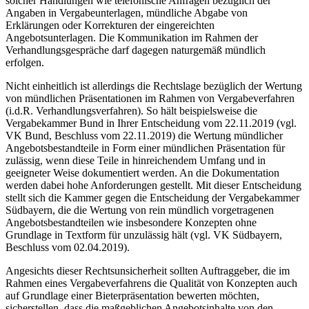
solcher Handlungen wie telefonische Anfragen bezüglich der
Angaben in Vergabeunterlagen, mündliche Abgabe von
Erklärungen oder Korrekturen der eingereichten
Angebotsunterlagen. Die Kommunikation im Rahmen der
Verhandlungsgespräche darf dagegen naturgemäß mündlich
erfolgen.
Nicht einheitlich ist allerdings die Rechtslage bezüglich der Wertung
von mündlichen Präsentationen im Rahmen von Vergabeverfahren
(i.d.R. Verhandlungsverfahren). So hält beispielsweise die
Vergabekammer Bund in Ihrer Entscheidung vom 22.11.2019 (vgl.
VK Bund, Beschluss vom 22.11.2019) die Wertung mündlicher
Angebotsbestandteile in Form einer mündlichen Präsentation für
zulässig, wenn diese Teile in hinreichendem Umfang und in
geeigneter Weise dokumentiert werden. An die Dokumentation
werden dabei hohe Anforderungen gestellt. Mit dieser Entscheidung
stellt sich die Kammer gegen die Entscheidung der Vergabekammer
Südbayern, die die Wertung von rein mündlich vorgetragenen
Angebotsbestandteilen wie insbesondere Konzepten ohne
Grundlage in Textform für unzulässig hält (vgl. VK Südbayern,
Beschluss vom 02.04.2019).
Angesichts dieser Rechtsunsicherheit sollten Auftraggeber, die im
Rahmen eines Vergabeverfahrens die Qualität von Konzepten auch
auf Grundlage einer Bieterpräsentation bewerten möchten,
sicherstellen, dass die maßgeblichen Angebotsinhalte von den