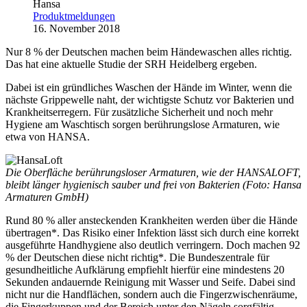
Hansa
Produktmeldungen
16. November 2018
Nur 8 % der Deutschen machen beim Händewaschen alles richtig.
Das hat eine aktuelle Studie der SRH Heidelberg ergeben.
Dabei ist ein gründliches Waschen der Hände im Winter, wenn die
nächste Grippewelle naht, der wichtigste Schutz vor Bakterien und
Krankheitserregern. Für zusätzliche Sicherheit und noch mehr
Hygiene am Waschtisch sorgen berührungslose Armaturen, wie
etwa von HANSA.
Die Oberfläche berührungsloser Armaturen, wie der HANSALOFT,
bleibt länger hygienisch sauber und frei von Bakterien (Foto: Hansa
Armaturen GmbH)
Rund 80 % aller ansteckenden Krankheiten werden über die Hände
übertragen*. Das Risiko einer Infektion lässt sich durch eine korrekt
ausgeführte Handhygiene also deutlich verringern. Doch machen 92
% der Deutschen diese nicht richtig*. Die Bundeszentrale für
gesundheitliche Aufklärung empfiehlt hierfür eine mindestens 20
Sekunden andauernde Reinigung mit Wasser und Seife. Dabei sind
nicht nur die Handflächen, sondern auch die Fingerzwischenräume,
die Fingerkuppen und der Bereich unter den Nägeln sorgfältig