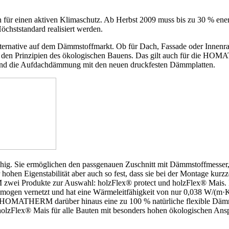
für einen aktiven Klimaschutz. Ab Herbst 2009 muss bis zu 30 % energ
tstandard realisiert werden.
ative auf dem Dämmstoffmarkt. Ob für Dach, Fassade oder Innenrau
hen den Prinzipien des ökologischen Bauens. Das gilt auch für die 
und die Aufdachdämmung mit den neuen druckfesten Dämmplatten.
ig. Sie ermöglichen den passgenauen Zuschnitt mit Dämmstoffmesser,
hohen Eigenstabilität aber auch so fest, dass sie bei der Montage kurzz
i Produkte zur Auswahl: holzFlex® protect und holzFlex® Mais. Die 
al homogen vernetzt und hat eine Wärmeleitfähigkeit von nur 0,038 W/
 HOMATHERM darüber hinaus eine zu 100 % natürliche flexible Dämmm
ich holzFlex® Mais für alle Bauten mit besonders hohen ökologischen A