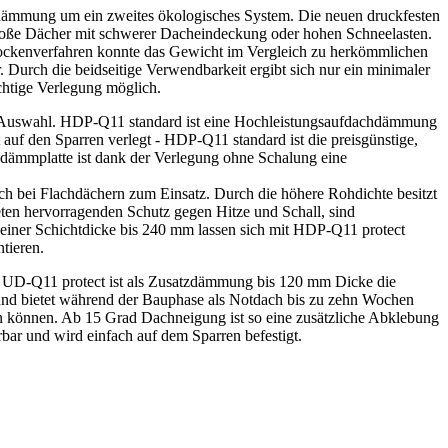
ämmung um ein zweites ökologisches System. Die neuen druckfesten
 große Dächer mit schwerer Dacheindeckung oder hohen Schneelasten.
Trockenverfahren konnte das Gewicht im Vergleich zu herkömmlichen
 Durch die beidseitige Verwendbarkeit ergibt sich nur ein minimaler
ichtige Verlegung möglich.
Auswahl. HDP-Q11 standard ist eine Hochleistungsaufdachdämmung
auf den Sparren verlegt - HDP-Q11 standard ist die preisgünstige,
dämmplatte ist dank der Verlegung ohne Schalung eine
 bei Flachdächern zum Einsatz. Durch die höhere Rohdichte besitzt
eten hervorragenden Schutz gegen Hitze und Schall, sind
iner Schichtdicke bis 240 mm lassen sich mit HDP-Q11 protect
tieren.
e UD-Q11 protect ist als Zusatzdämmung bis 120 mm Dicke die
und bietet während der Bauphase als Notdach bis zu zehn Wochen
en können. Ab 15 Grad Dachneigung ist so eine zusätzliche Abklebung
bar und wird einfach auf dem Sparren befestigt.