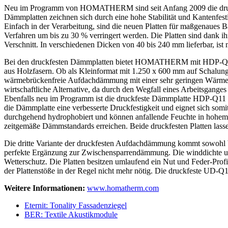
Neu im Programm von HOMATHERM sind seit Anfang 2009 die druckfe
Dämmplatten zeichnen sich durch eine hohe Stabilität und Kantenfest
Einfach in der Verarbeitung, sind die neuen Platten für maßgenaues
Verfahren um bis zu 30 % verringert werden. Die Platten sind dank ih
Verschnitt. In verschiedenen Dicken von 40 bis 240 mm lieferbar, ist 
Bei den druckfesten Dämmplatten bietet HOMATHERM mit HDP-Q11 
aus Holzfasern. Ob als Kleinformat mit 1.250 x 600 mm auf Schalung 
wärmebrückenfreie Aufdachdämmung mit einer sehr geringen Wärmele
wirtschaftliche Alternative, da durch den Wegfall eines Arbeitsgange
Ebenfalls neu im Programm ist die druckfeste Dämmplatte HDP-Q11 p
die Dämmplatte eine verbesserte Druckfestigkeit und eignet sich som
durchgehend hydrophobiert und können anfallende Feuchte in hohem
zeitgemäße Dämmstandards erreichen. Beide druckfesten Platten lass
Die dritte Variante der druckfesten Aufdachdämmung kommt sowohl 
perfekte Ergänzung zur Zwischensparrendämmung. Die winddichte un
Wetterschutz. Die Platten besitzen umlaufend ein Nut und Feder-Pro
der Plattenstöße in der Regel nicht mehr nötig. Die druckfeste UD-Q
Weitere Informationen:
www.homatherm.com
Eternit: Tonality Fassadenziegel
BER: Textile Akustikmodule