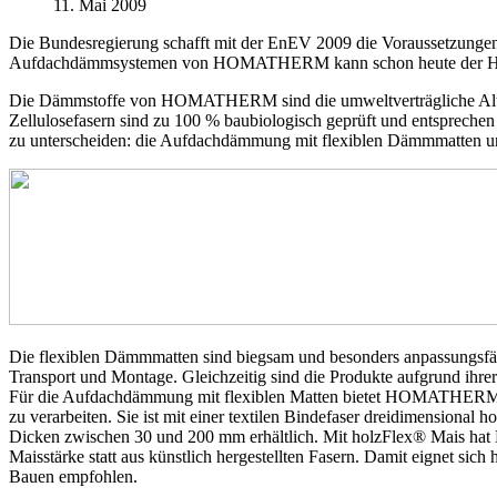
11. Mai 2009
Die Bundesregierung schafft mit der EnEV 2009 die Voraussetzungen 
Aufdachdämmsystemen von HOMATHERM kann schon heute der Höchs
Die Dämmstoffe von HOMATHERM sind die umweltverträgliche Altern
Zellulosefasern sind zu 100 % baubiologisch geprüft und entsprec
zu unterscheiden: die Aufdachdämmung mit flexiblen Dämmmatten 
Die flexiblen Dämmmatten sind biegsam und besonders anpassungsfäh
Transport und Montage. Gleichzeitig sind die Produkte aufgrund ihrer 
Für die Aufdachdämmung mit flexiblen Matten bietet HOMATHERM zwe
zu verarbeiten. Sie ist mit einer textilen Bindefaser dreidimension
Dicken zwischen 30 und 200 mm erhältlich. Mit holzFlex® Mais hat
Maisstärke statt aus künstlich hergestellten Fasern. Damit eignet s
Bauen empfohlen.