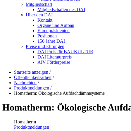
Mitgliedschaft
Mitgliedschaften des DAI
Über den DAI
Kontakt
Organe und Aufbau
Ehrenpräsidenten
Positionen
150 Jahre DAI
Preise und Ehrungen
DAI Preis für BAUKULTUR
DAI Literaturpreis
AIV Förderpreise
Startseite anzeigen
/
Öffentlichkeitsarbeit
/
Nachrichten
/
Produktmeldungen
/
Homatherm: Ökologische Aufdachdämmsysteme
Homatherm: Ökologische Auf
Homatherm
Produktmeldungen