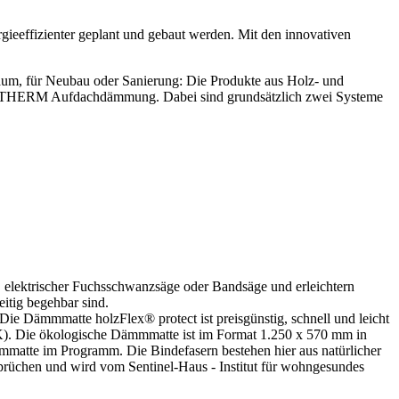
ieeffizienter geplant und gebaut werden. Mit den innovativen
m, für Neubau oder Sanierung: Die Produkte aus Holz- und
HOMATHERM Aufdachdämmung. Dabei sind grundsätzlich zwei Systeme
 elektrischer Fuchsschwanzsäge oder Bandsäge und erleichtern
eitig begehbar sind.
Dämmmatte holzFlex® protect ist preisgünstig, schnell und leicht
(m·K). Die ökologische Dämmmatte ist im Format 1.250 x 570 mm in
atte im Programm. Die Bindefasern bestehen hier aus natürlicher
nsprüchen und wird vom Sentinel-Haus - Institut für wohngesundes