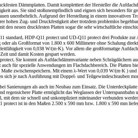
sten Dämmplatten. Damit komplettiert der Hersteller die Aufdachd
igkeit aus. Sie sind stoßunempfindlich und eignen sich besonders für
 Bauen unentbehrlich. Aufgrund der Herstellung in einem innovativen 
rer hohen Zug- und Druckfestigkeit aber trotzdem problemlos begehbar.
mit den neuen druckfesten Platten sogar die sehr wirtschaftliche einsch
standard, HDP-Q11 protect und UD-Q11 protect drei Produkte zur 
oder als Großformat von 1.800 x 600 Millimeter ohne Schalung direkt 
itfähigkeit von 0,038 W/(m·K). Vor allem die großformatige Aufdach
s Zeit und damit Kosten gespart werden.
rotect. Sie kommt als Aufdachdämmvariante neben Schrägdächern auch
it auch für spezielle Anwendungen im Flachdachbereich. Die Platten bi
 Maße zwischenspeichern. Mit einem λ-Wert von 0,039 W/(m·K ) und e
en sich je nach Ausführung mit Doppel- und Teilgewindeschrauben mon
bei Sanierungen als auch im Neubau zum Einsatz. Die Unterdeckplatt
d regensichere Platte ermöglicht das Weglassen der Unterspannbahn 
fil, mit dem sie schnell und unkompliziert miteinander verbunden werd
11 protect ist in den Maßen 2.500 x 590 mm bzw. 1.800 x 590 mm liefer