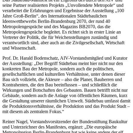
seine Partner realisierten Projekts „Unvollendete Metropole“ und
verarbeitet die Erfahrungen und Ergebnisse der Ausstellung „100
Jahre Groß-Berlin“, des Internationalen Städtebaulichen
Ideenwettbewerbs Berlin-Brandenburg 2070, der rund 40
Metropolengespräche und des Magazins BB2070, das die
Metropolengespräche begleitet. Es richtet sich in erster Linie an
Vertreter der Politik, die für Weichenstellungen zuständig und
verantwortlich sind, aber auch an die Zivilgesellschaft, Wirtschaft
und Wissenschaft.
Prof. Dr. Harald Bodenschatz, AIV-Vorstandsmitglied und Kurator
der Ausstellung: „Der Begriff Städtebau meint hier nicht nur den
konkreten Bau der Metropole, sondern auch die politischen,
gesellschaftlichen und kulturellen Verhältnisse, unter denen dieser
Bau sich vollzieht, die Akteure – also die Planer, Bauherren und
Kontrahenten, die den Bau beeinflussen – und schließlich die
Wirkungen und Botschaften des Gebauten. Bauen betrifft nicht nur
Gebäude, sondern auch die Anlage von öffentlichen Räumen, kurz
die Gestaltung unserer räumlichen Umwelt. Städtebau umfasst damit
die Produktionsverhältnisse, die Produktion und das Produkt Stadt –
mit diesem als zentralem Fokus.“
Reiner Nagel, Vorstandsvorsitzender der Bundesstiftung Baukultur
und Unterzeichner des Manifestes, ergänzt: „Die europäische
Metropolregion Berlin-Brandenburg hat wie keine andere der elf