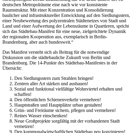
deutschen Metropolräume eine nach wie vor konsistente
Raumstruktur. Mit einer Konzentration und Konsolidierung
baulicher und infrastruktureller Entwicklung auf den Siedlungsstern,
einer Neubewertung des polyzentralen Städtenetzes von Stadt und
Land und einer Aufwertung der Lebensräume in Quartieren, spricht
sich das Städtebau-Manifest für eine neue, zielgerichtete Dynamik
der regionalen Kooperation aus, exemplarisch in Berlin-
Brandenburg, aber auch bundesweit.“
Das Manifest versteht sich als Beitrag für die notwendige
Diskussion um die städtebauliche Zukunft von Berlin und
Brandenburg. Die 14-Punkte des Städtebau-Manifestes in der
Übersicht:
Den Siedlungsstern zum Strahlen bringen!
Zentren aller Art stärken und ausbauen!
Sozial und funktional vielfältige Wohnviertel erhalten und
schaffen!
Den öffentlichen Schienenverkehr vermehren!
Hauptstraßen und Hauptplätze urban gestalten!
Grün- und Freiräume sichern, pflegen und vermehren!
Reines Wasser einschenken!
Neue Großprojekte sorgfältig mit der vorhandenen Stadt
vernetzen!
Den kommunalwirtschaftlichen Städtebau neu konzipieren!