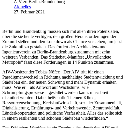
AIV zu Berlin-Brandenburg
Aktuelles
27. Februar 2021
Berlin und Brandenburg müssen sich mit allen ihren Potenzialen,
über die sie heute verfügen, den großen Herausforderungen der
Zukunft stellen und den Lockdown als Chance verstehen, um jetzt
die Zukunft zu gestalten. Das fordert der Architekten- und
Ingenieurverein zu Berlin-Brandenburg zusammen mit zehn
weiteren Verbänden. Das Städtebau-Manifest „Unvollendete
Metropole“ fasst diese Forderungen in 14 Punkten zusammen.
AIV-Vorsitzender Tobias Nöfer: „Der AIV tritt für einen
Paradigmenwechsel in Richtung nachhaltige Stadtentwicklung und
Städtebau ein, der neuen Schwung und mehr Dynamik erhalten
muss. Wie er – als Antwort auf Wachstums- wie
Schrumpfungsprozesse – gestaltet werden kann, muss breit
diskutiert werden. Dabei heißen die Themen Klima,
Ressourcenschonung, Kreislaufwirtschaft, sozialer Zusammenhalt,
Digitalisierung, Ernährungs- und Verkehrswende, Zentrenvielfalt,
Länderkooperation und politische Verfasstheit. Alles das sollte sich
in einem resilienten und schönen Städtebau wiederfinden.“
Das Städtebau-Manifest ist ein Ergebnis des durch den AIV und